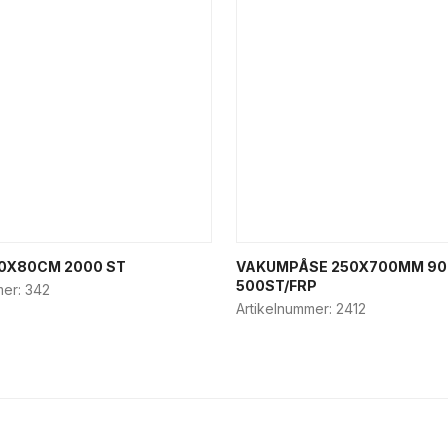
0X80CM 2000 ST
VAKUMPÅSE 250X700MM 9
500ST/FRP
mer:
342
Artikelnummer:
2412