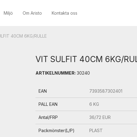
Miljö
Om Aristo
Kontakta oss
ULFIT 40CM 6KG/RULLE
VIT SULFIT 40CM 6KG/RU
ARTIKELNUMMER:
30240
EAN
7393587302401
PALL EAN
6 KG
Antal/FRP
36/72 EUR
Packmönster(L/P)
PLAST