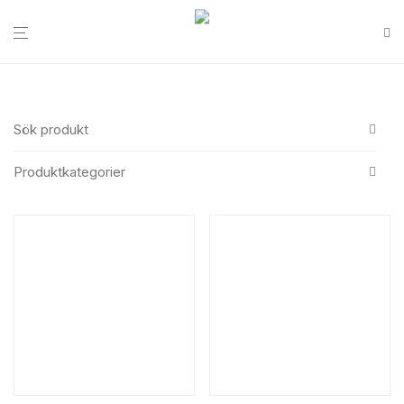
Sök produkt
Produktkategorier
Alla
Sök
Bageri & konditori
Bageri övrigt
Bakelsekartonger
Påsar & bärkassar
Semlor förpackning
Tårtbrickor
Tårtkartonger