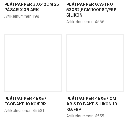
Dagligvaruhandel
PLÅTPAPPER 33X42CM 25
PLÅTPAPPER GASTRO
PÅSAR X 36 ARK
53X32,5CM 1000ST/FRP
Bageri övrigt
SILIKON
Artikelnummer:
198
Bakelsekartonger
Artikelnummer:
4556
Butiksemballage
Deli- & hämtbox
Fisk & deli emballage
Godispåsar
Påsar & bärkassar
Semlor förpackning
Städ & kem
Tårtbrickor
Tårtkartonger
PLÅTPAPPER 45X57
PLÅTPAPPER 45X57 CM
ECOBAKE 10 KG/FRP
ARISTO BAKE SILIKON 10
Food-to-go
KG/FRP
Artikelnummer:
45581
Food service & street food
Artikelnummer:
4555
Deli- & hämtbox