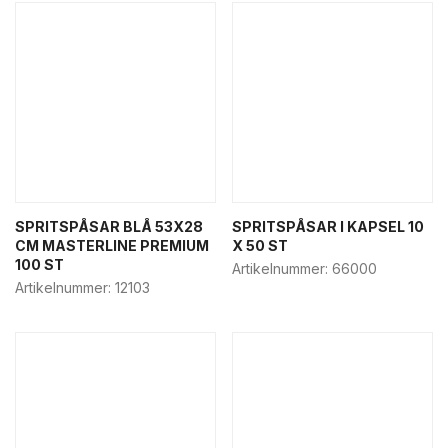
Hamburgerbox
Pappersmuggar & lock
Påsar & bärkassar
Pizzakartonger
Popcorn & snacksbox
Salladsbox
Sushi förpackning
Nya Produkter
SPRITSPÅSAR BLÅ 53X28
SPRITSPÅSAR I KAPSEL 10
CM MASTERLINE PREMIUM
X 50 ST
100 ST
Artikelnummer:
66000
Artikelnummer:
12103