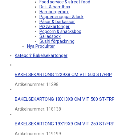
Food service & street food
Deli- & hämtbox
Hamburgerbox
Pappersmuggar & lock
Påsar & bärkassar
Pizzakartonger
Popcorn & snacksbox
Salladsbox
Sushi förpackning
Nya Produkter
Kategori:
Bakelsekartonger
BAKELSEKARTONG.12X9X8 CM VIT 500 ST/FRP
Artikelnummer:
11298
BAKELSEKARTONG 18X13X8 CM VIT 500 ST/FRP
Artikelnummer:
118138
BAKELSEKARTONG 19X19X9 CM VIT 250 ST/FRP
Artikelnummer:
119199