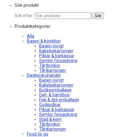
Sök produkt
Sök efter:
Sök
Produktkategorier
Alla
Bageri & konditori
Bageri övrigt
Bakelsekartonger
Påsar & bärkassar
Semlor förpackning
Tårtbrickor
Tårtkartonger
Dagligvaruhandel
Bageri övrigt
Bakelsekartonger
Butiksemballage
Deli- & hämtbox
Fisk & deli emballage
Godispåsar
Påsar & bärkassar
Semlor förpackning
Städ & kem
Tårtbrickor
Tårtkartonger
Food-to-go