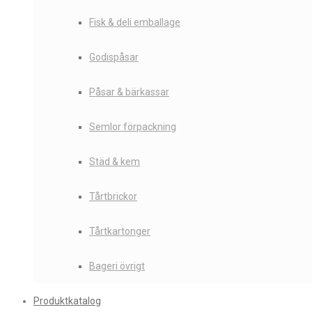
Fisk & deli emballage
Godispåsar
Påsar & bärkassar
Semlor förpackning
Städ & kem
Tårtbrickor
Tårtkartonger
Bageri övrigt
Produktkatalog