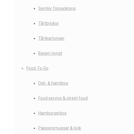
Semlor förpackning
Tårtbrickor
Tårtkartonger
Bageri övrigt
Food-To-Go
Deli- & hämtbox
Food service & street food
Hamburgerbox
Pappersmuggar & lock