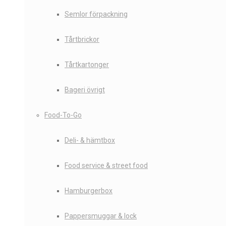
Semlor förpackning
Tårtbrickor
Tårtkartonger
Bageri övrigt
Food-To-Go
Deli- & hämtbox
Food service & street food
Hamburgerbox
Pappersmuggar & lock