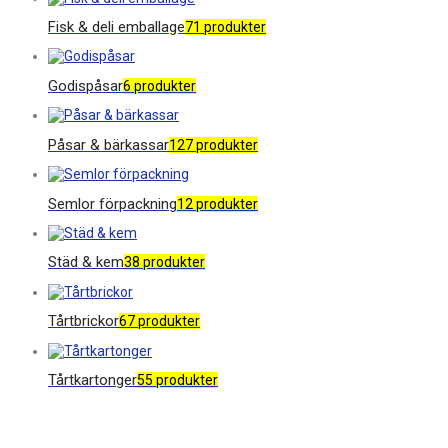
Fisk & deli emballage
71 produkter
Godispåsar
6 produkter
Påsar & bärkassar
127 produkter
Semlor förpackning
12 produkter
Städ & kem
38 produkter
Tårtbrickor
67 produkter
Tårtkartonger
55 produkter