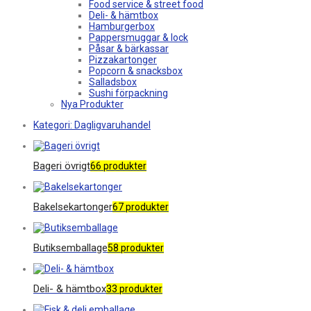
Food service & street food
Deli- & hämtbox
Hamburgerbox
Pappersmuggar & lock
Påsar & bärkassar
Pizzakartonger
Popcorn & snacksbox
Salladsbox
Sushi förpackning
Nya Produkter
Kategori:
Dagligvaruhandel
Bageri övrigt
66 produkter
Bakelsekartonger
67 produkter
Butiksemballage
58 produkter
Deli- & hämtbox
33 produkter