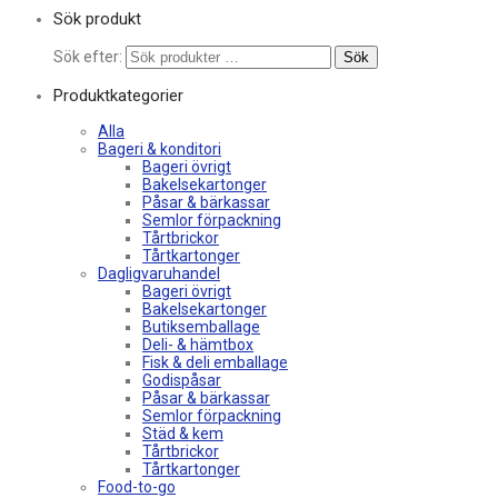
Sök produkt
Sök efter:
Sök
Produktkategorier
Alla
Bageri & konditori
Bageri övrigt
Bakelsekartonger
Påsar & bärkassar
Semlor förpackning
Tårtbrickor
Tårtkartonger
Dagligvaruhandel
Bageri övrigt
Bakelsekartonger
Butiksemballage
Deli- & hämtbox
Fisk & deli emballage
Godispåsar
Påsar & bärkassar
Semlor förpackning
Städ & kem
Tårtbrickor
Tårtkartonger
Food-to-go