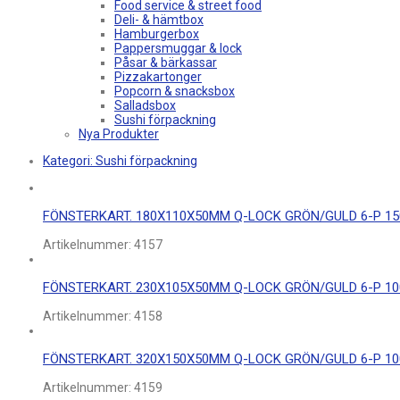
Food service & street food
Deli- & hämtbox
Hamburgerbox
Pappersmuggar & lock
Påsar & bärkassar
Pizzakartonger
Popcorn & snacksbox
Salladsbox
Sushi förpackning
Nya Produkter
Kategori:
Sushi förpackning
FÖNSTERKART. 180X110X50MM Q-LOCK GRÖN/GULD 6-P 15
Artikelnummer:
4157
FÖNSTERKART. 230X105X50MM Q-LOCK GRÖN/GULD 6-P 10
Artikelnummer:
4158
FÖNSTERKART. 320X150X50MM Q-LOCK GRÖN/GULD 6-P 10
Artikelnummer:
4159