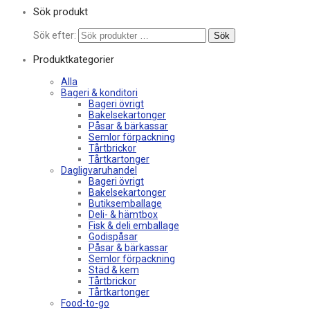
Sök produkt
Sök efter:
Sök
Produktkategorier
Alla
Bageri & konditori
Bageri övrigt
Bakelsekartonger
Påsar & bärkassar
Semlor förpackning
Tårtbrickor
Tårtkartonger
Dagligvaruhandel
Bageri övrigt
Bakelsekartonger
Butiksemballage
Deli- & hämtbox
Fisk & deli emballage
Godispåsar
Påsar & bärkassar
Semlor förpackning
Städ & kem
Tårtbrickor
Tårtkartonger
Food-to-go