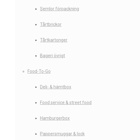
Semlor förpackning
Tårtbrickor
Tårtkartonger
Bageri övrigt
Food-To-Go
Deli- & hämtbox
Food service & street food
Hamburgerbox
Pappersmuggar & lock