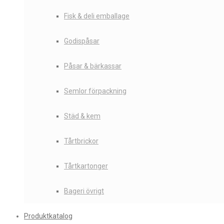
Fisk & deli emballage
Godispåsar
Påsar & bärkassar
Semlor förpackning
Städ & kem
Tårtbrickor
Tårtkartonger
Bageri övrigt
Produktkatalog