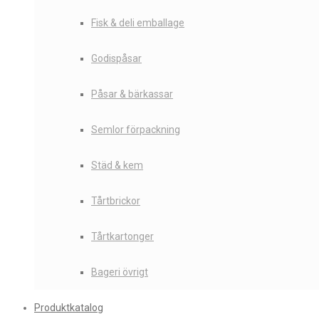
Fisk & deli emballage
Godispåsar
Påsar & bärkassar
Semlor förpackning
Städ & kem
Tårtbrickor
Tårtkartonger
Bageri övrigt
Produktkatalog