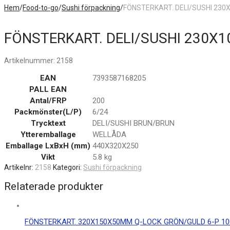
Hem
/
Food-to-go
/
Sushi förpackning
/
FÖNSTERKART. DELI/SUSHI 230
FÖNSTERKART. DELI/SUSHI 230X
Artikelnummer:
2158
EAN
7393587168205
PALL EAN
Antal/FRP
200
Packmönster(L/P)
6/24
Trycktext
DELI/SUSHI BRUN/BRUN
Ytteremballage
WELLÅDA
Emballage LxBxH (mm)
440X320X250
Vikt
5.8 kg
Artikelnr:
2158
Kategori:
Sushi förpackning
Relaterade produkter
FÖNSTERKART. 320X150X50MM Q-LOCK GRÖN/GULD 6-P 10