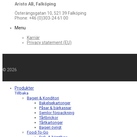
Aristo AB, Falköping
Österängsgatan 10, 521 39 Falköping
Phone: +46 (0)303-24 61 00
Menu
Karriär
Privacy statement (EU)
©
2026
Produkter
Tillbaka
Bageri & Konditori
Bakelsekartonger
Påsar & bärkassar
Semlor förpackning
Tårtbrickor
Tårtkartonger
Bageri övrigt
Food-To-Go