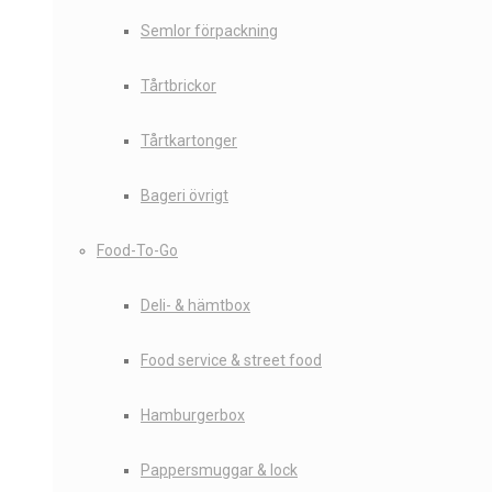
Semlor förpackning
Tårtbrickor
Tårtkartonger
Bageri övrigt
Food-To-Go
Deli- & hämtbox
Food service & street food
Hamburgerbox
Pappersmuggar & lock