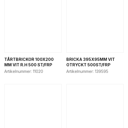
Hamburgerbox
Pappersmuggar & lock
Påsar & bärkassar
Pizzakartonger
Popcorn & snacksbox
Salladsbox
Sushi förpackning
TÅRTBRICKOR 100X200
BRICKA 395X95MM VIT
Nya Produkter
MM VIT R.H 500 ST/FRP
OTRYCKT 500ST/FRP
Artikelnummer:
11020
Artikelnummer:
139595