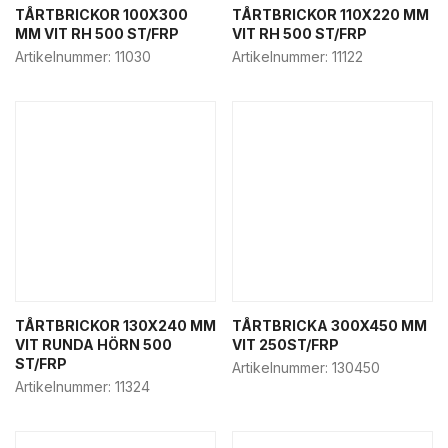
Dagligvaruhandel
TÅRTBRICKOR 100X300
TÅRTBRICKOR 110X220 MM
MM VIT RH 500 ST/FRP
VIT RH 500 ST/FRP
Bageri övrigt
Artikelnummer:
11030
Artikelnummer:
11122
Bakelsekartonger
Butiksemballage
Deli- & hämtbox
Fisk & deli emballage
Godispåsar
Påsar & bärkassar
Semlor förpackning
Städ & kem
Tårtbrickor
TÅRTBRICKOR 130X240 MM
TÅRTBRICKA 300X450 MM
Tårtkartonger
VIT RUNDA HÖRN 500
VIT 250ST/FRP
ST/FRP
Artikelnummer:
130450
Food-to-go
Artikelnummer:
11324
Food service & street food
Deli- & hämtbox