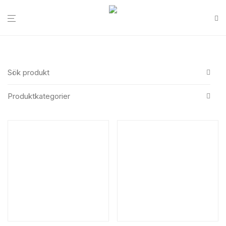
Sök produkt
Produktkategorier
Alla
Sök
Bageri & konditori
Bageri övrigt
Bakelsekartonger
Påsar & bärkassar
Semlor förpackning
Tårtbrickor
Tårtkartonger