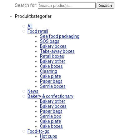
Search for:
Search
Produktkategorier
All
Food retail
Sea food packaging
SOS bags
Bakery boxes
Take-away boxes
Retail boxes
Bakery other
Cake boxes
Cleaning
Cake plate
Paper bags
Semla boxes
News
Bakery & confectionary
Bakery other
Bakery boxes
Paper bags
Semla box
Cake plate
Cake boxes
Food-to-go
Hot cups