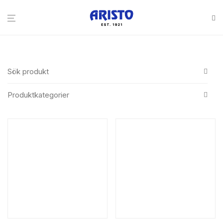
Sök produkt
Produktkategorier
All
Search
Bakery & confectionary
Bakery boxes
Paper bags
Semla box
Cake plate
Cake boxes
Bakery other