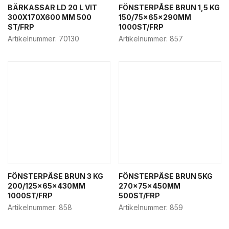
Food-to-go
BÄRKASSAR LD 20 L VIT
FÖNSTERPÅSE BRUN 1,5 KG
300X170X600 MM 500
150/75x65x290MM
Sushi boxes
ST/FRP
1000ST/FRP
Take-away boxes
Artikelnummer:
70130
Artikelnummer:
857
Food service & street food
Hamburger boxes
Hot cups
Pizza boxes
Popcorn & snack boxes
Salad boxes
Paper bags
Food retail
Cake boxes
FÖNSTERPÅSE BRUN 3 KG
FÖNSTERPÅSE BRUN 5KG
200/125x65x430MM
270x75x450MM
Cleaning
1000ST/FRP
500ST/FRP
Cake plate
Artikelnummer:
858
Artikelnummer:
859
Paper bags