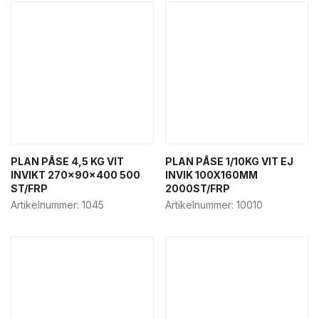
Semla boxes
Sea food packaging
SOS bags
Bakery boxes
Take-away boxes
Retail boxes
Bakery other
News
PLAN PÅSE 4,5 KG VIT
PLAN PÅSE 1/10KG VIT EJ
INVIKT 270x90x400 500
INVIK 100X160MM
ST/FRP
2000ST/FRP
Artikelnummer:
1045
Artikelnummer:
10010