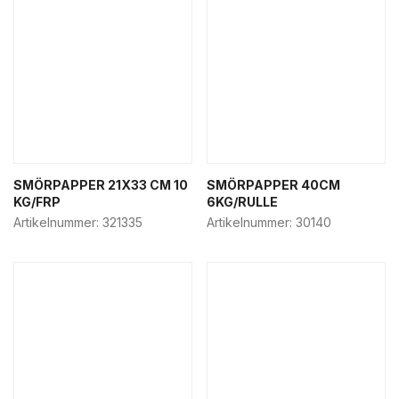
Pizza boxes
Popcorn & snack boxes
Salad boxes
Paper bags
Sushi boxes
Take-away boxes
Food service & street food
SMÖRPAPPER 21X33 CM 10
SMÖRPAPPER 40CM
Hamburger boxes
KG/FRP
6KG/RULLE
Artikelnummer:
321335
Artikelnummer:
30140