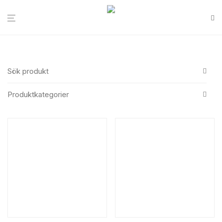
Sök produkt
Produktkategorier
All
Search
Food retail
Sea food packaging
SOS bags
Bakery boxes
Take-away boxes
Retail boxes
Bakery other