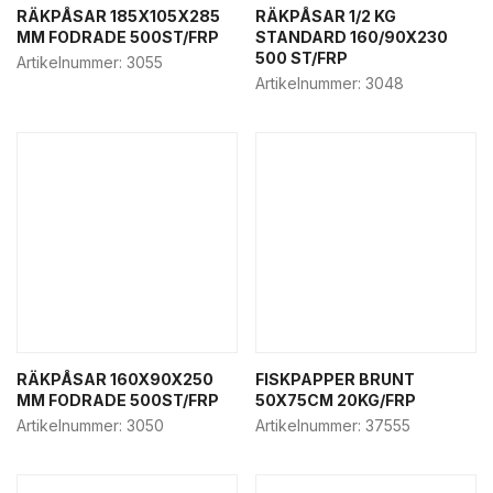
RÄKPÅSAR 185X105X285
Cake boxes
RÄKPÅSAR 1/2 KG
MM FODRADE 500ST/FRP
STANDARD 160/90X230
Cleaning
500 ST/FRP
Artikelnummer:
3055
Cake plate
Artikelnummer:
3048
Paper bags
Semla boxes
News
Bakery & confectionary
Bakery other
Bakery boxes
Paper bags
Semla box
Cake plate
RÄKPÅSAR 160X90X250
FISKPAPPER BRUNT
MM FODRADE 500ST/FRP
50X75CM 20KG/FRP
Cake boxes
Artikelnummer:
3050
Artikelnummer:
37555
Food-to-go
Hot cups