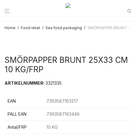
Home
/
Food retail
/
Sea food packaging
/
SMÖRPAPPER BRUNT 25X33 CM 10 KG/FRP
SMÖRPAPPER BRUNT 25X33 CM
10 KG/FRP
ARTIKELNUMMER:
3321335
EAN
7393587163217
PALL EAN
7393587163446
Antal/FRP
10 KG