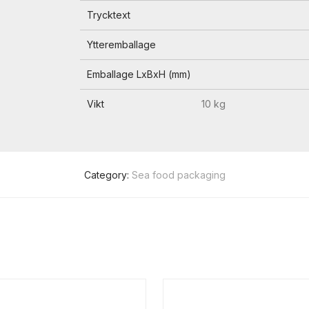
Trycktext
Ytteremballage
Emballage LxBxH (mm)
Vikt
10 kg
Category:
Sea food packaging