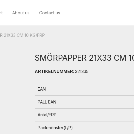
nt
About us
Contact us
 21X33 CM 10 KG/FRP
SMÖRPAPPER 21X33 CM 1
ARTIKELNUMMER:
321335
EAN
PALL EAN
Antal/FRP
Packmönster(L/P)