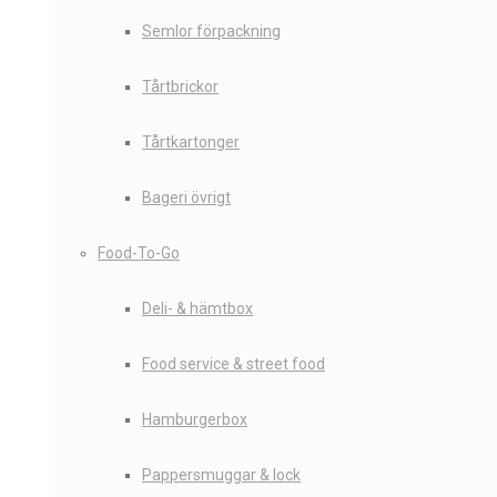
Semlor förpackning
Tårtbrickor
Tårtkartonger
Bageri övrigt
Food-To-Go
Deli- & hämtbox
Food service & street food
Hamburgerbox
Pappersmuggar & lock