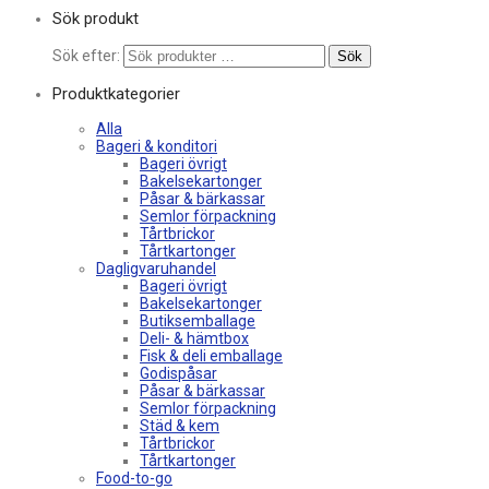
Sök produkt
Sök efter:
Sök
Produktkategorier
Alla
Bageri & konditori
Bageri övrigt
Bakelsekartonger
Påsar & bärkassar
Semlor förpackning
Tårtbrickor
Tårtkartonger
Dagligvaruhandel
Bageri övrigt
Bakelsekartonger
Butiksemballage
Deli- & hämtbox
Fisk & deli emballage
Godispåsar
Påsar & bärkassar
Semlor förpackning
Städ & kem
Tårtbrickor
Tårtkartonger
Food-to-go