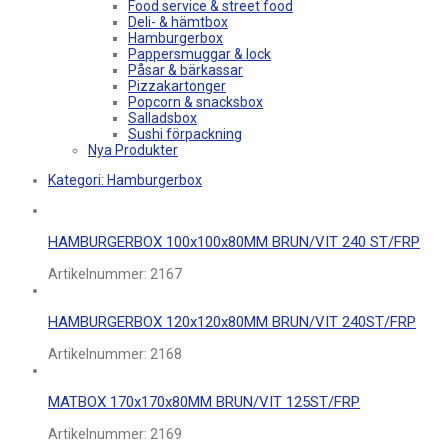
Food service & street food
Deli- & hämtbox
Hamburgerbox
Pappersmuggar & lock
Påsar & bärkassar
Pizzakartonger
Popcorn & snacksbox
Salladsbox
Sushi förpackning
Nya Produkter
Kategori:
Hamburgerbox
HAMBURGERBOX 100x100x80MM BRUN/VIT 240 ST/FRP
Artikelnummer:
2167
HAMBURGERBOX 120x120x80MM BRUN/VIT 240ST/FRP
Artikelnummer:
2168
MATBOX 170x170x80MM BRUN/VIT 125ST/FRP
Artikelnummer:
2169