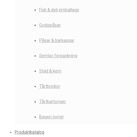
Fisk & deli emballage
Godispåsar
Påsar & bärkassar
Semlor förpackning
Städ & kem
Tårtbrickor
Tårtkartonger
Bageri övrigt
Produktkatalog