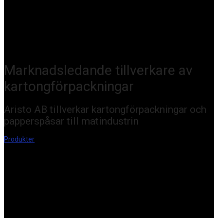
Marknadsledande tillverkare av
kartongförpackningar
Aristo AB tillverkar kartongförpackningar och
papperspåsar till matindustrin
Produkter