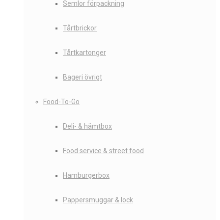
Semlor förpackning
Tårtbrickor
Tårtkartonger
Bageri övrigt
Food-To-Go
Deli- & hämtbox
Food service & street food
Hamburgerbox
Pappersmuggar & lock