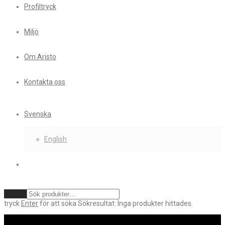
Profiltryck
Miljö
Om Aristo
Kontakta oss
Svenska
English
Rensa
tryck
Enter
för att söka
Sökresultat:
Inga produkter hittades.