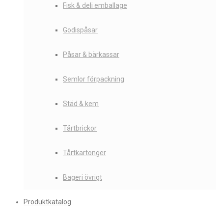
Fisk & deli emballage
Godispåsar
Påsar & bärkassar
Semlor förpackning
Städ & kem
Tårtbrickor
Tårtkartonger
Bageri övrigt
Produktkatalog