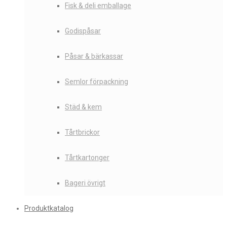
Fisk & deli emballage
Godispåsar
Påsar & bärkassar
Semlor förpackning
Städ & kem
Tårtbrickor
Tårtkartonger
Bageri övrigt
Produktkatalog