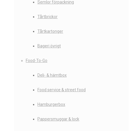
Semlor förpackning
Tårtbrickor
Tårtkartonger
Bageri övrigt
Food-To-Go
Deli- & hämtbox
Food service & street food
Hamburgerbox
Pappersmuggar & lock