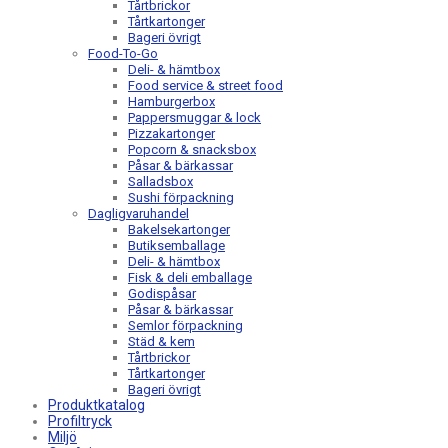
Tårtbrickor
Tårtkartonger
Bageri övrigt
Food-To-Go
Deli- & hämtbox
Food service & street food
Hamburgerbox
Pappersmuggar & lock
Pizzakartonger
Popcorn & snacksbox
Påsar & bärkassar
Salladsbox
Sushi förpackning
Dagligvaruhandel
Bakelsekartonger
Butiksemballage
Deli- & hämtbox
Fisk & deli emballage
Godispåsar
Påsar & bärkassar
Semlor förpackning
Städ & kem
Tårtbrickor
Tårtkartonger
Bageri övrigt
Produktkatalog
Profiltryck
Miljö