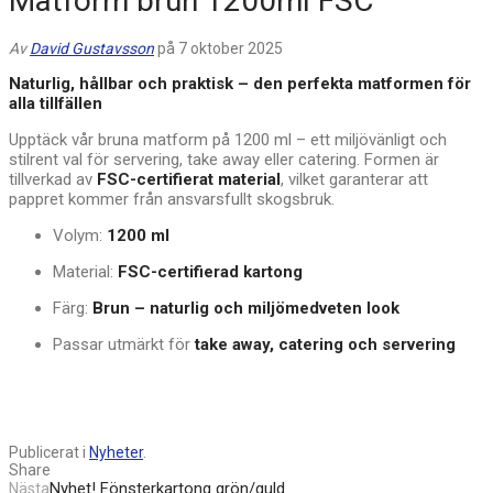
Matform brun 1200ml FSC
Av
David Gustavsson
på 7 oktober 2025
Naturlig, hållbar och praktisk – den perfekta matformen för
alla tillfällen
Upptäck vår bruna matform på 1200 ml – ett miljövänligt och
stilrent val för servering, take away eller catering. Formen är
tillverkad av
FSC-certifierat material
, vilket garanterar att
pappret kommer från ansvarsfullt skogsbruk.
Volym:
1200 ml
Material:
FSC-certifierad kartong
Färg:
Brun – naturlig och miljömedveten look
Passar utmärkt för
take away, catering och servering
Publicerat i
Nyheter
.
Share
Nyhet! Fönsterkartong grön/guld
Nästa