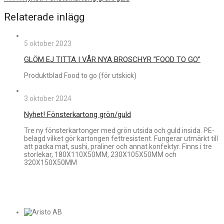
Relaterade inlägg
5 oktober 2023
GLÖM EJ TITTA I VÅR NYA BROSCHYR ”FOOD TO GO”
Produktblad Food to go (för utskick)
3 oktober 2024
Nyhet! Fönsterkartong grön/guld
Tre ny fönsterkartonger med grön utsida och guld insida. PE-
belagd vilket gör kartongen fettresistent. Fungerar utmärkt till
att packa mat, sushi, praliner och annat konfektyr. Finns i tre
storlekar, 180X110X50MM, 230X105X50MM och
320X150X50MM