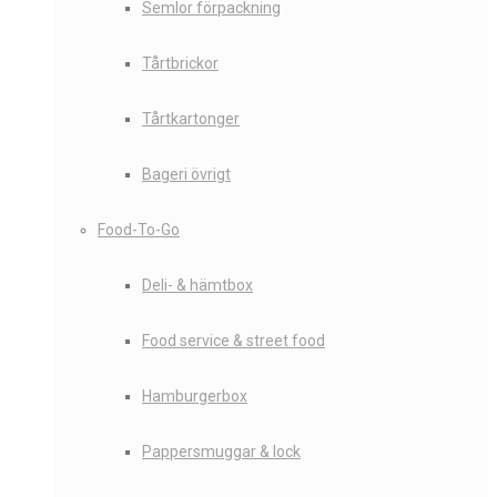
Semlor förpackning
Tårtbrickor
Tårtkartonger
Bageri övrigt
Food-To-Go
Deli- & hämtbox
Food service & street food
Hamburgerbox
Pappersmuggar & lock