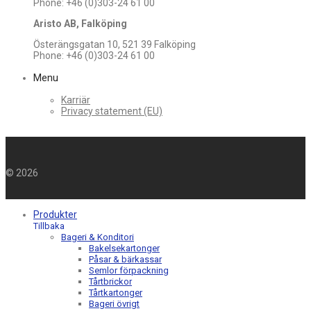
Phone: +46 (0)303-24 61 00
Aristo AB, Falköping
Österängsgatan 10, 521 39 Falköping
Phone: +46 (0)303-24 61 00
Menu
Karriär
Privacy statement (EU)
©
2026
Produkter
Tillbaka
Bageri & Konditori
Bakelsekartonger
Påsar & bärkassar
Semlor förpackning
Tårtbrickor
Tårtkartonger
Bageri övrigt