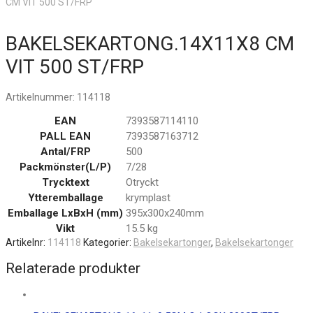
CM VIT 500 ST/FRP
BAKELSEKARTONG.14X11X8 CM
VIT 500 ST/FRP
Artikelnummer:
114118
EAN
7393587114110
PALL EAN
7393587163712
Antal/FRP
500
Packmönster(L/P)
7/28
Trycktext
Otryckt
Ytteremballage
krymplast
Emballage LxBxH (mm)
395x300x240mm
Vikt
15.5 kg
Artikelnr:
114118
Kategorier:
Bakelsekartonger
,
Bakelsekartonger
Relaterade produkter