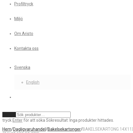
Profiltryck
Miljö
Om Aristo
Kontakta oss
Svenska
English
Rensa
tryck
Enter
för att söka
Sökresultat:
Inga produkter hittades.
Hem
/
Dagligvaruhandel
/
Bakelsekartonger
/
BAKELSEKARTONG.14X11