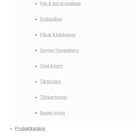
Fisk & deli emballage
Godispåsar
Påsar & bärkassar
Semlor förpackning
Städ & kem
Tårtbrickor
Tårtkartonger
Bageri övrigt
Produktkatalog