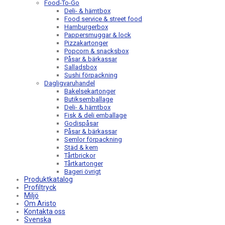
Food-To-Go
Deli- & hämtbox
Food service & street food
Hamburgerbox
Pappersmuggar & lock
Pizzakartonger
Popcorn & snacksbox
Påsar & bärkassar
Salladsbox
Sushi förpackning
Dagligvaruhandel
Bakelsekartonger
Butiksemballage
Deli- & hämtbox
Fisk & deli emballage
Godispåsar
Påsar & bärkassar
Semlor förpackning
Städ & kem
Tårtbrickor
Tårtkartonger
Bageri övrigt
Produktkatalog
Profiltryck
Miljö
Om Aristo
Kontakta oss
Svenska