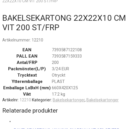
22X22X10 CM VIT 200 ST/FRP
BAKELSEKARTONG 22X22X10 CM
VIT 200 ST/FRP
Artikelnummer:
12210
EAN
7393587122108
PALL EAN
7393587159333
Antal/FRP
200
Packmönster(L/P)
3/24 EUR
Trycktext
Otryckt
Ytteremballage
PLAST
Emballage LxBxH (mm)
660X420X125
Vikt
17.2 kg
Artikelnr:
12210
Kategorier:
Bakelsekartonger
,
Bakelsekartonger
Relaterade produkter