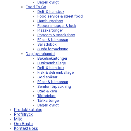
Bageri övrigt
Food-To-Go
Deli- & hämtbox
Food service & street food
Hamburgerbox
Pappersmuggar & lock
Pizzakartonger
Popcorn & snacksbox
Påsar & bärkassar
Salladsbox
Sushi förpackning
Dagligvaruhandel
Bakelsekartonger
Butiksemballage
Deli- & hämtbox
Fisk & deli emballage
Godispåsar
Påsar & bärkassar
Semlor förpackning
Städ & kem
Tårtbrickor
Tårtkartonger
Bageri övrigt
Produktkatalog
Profiltryck
Miljö
Om Aristo
Kontakta oss