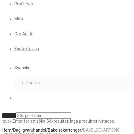
Profiltryck
Miljö
Om Aristo
Kontakta oss
Svenska
English
Rensa
tryck
Enter
för att söka
Sökresultat:
Inga produkter hittades.
Hem
/
Dagligvaruhandel
/
Bakelsekartonger
/
BAKELSEKARTONG