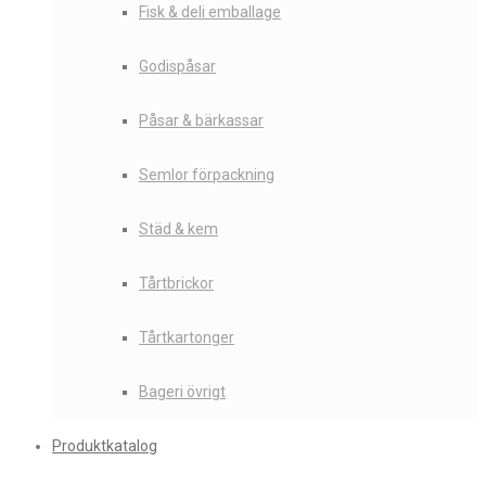
Fisk & deli emballage
Godispåsar
Påsar & bärkassar
Semlor förpackning
Städ & kem
Tårtbrickor
Tårtkartonger
Bageri övrigt
Produktkatalog