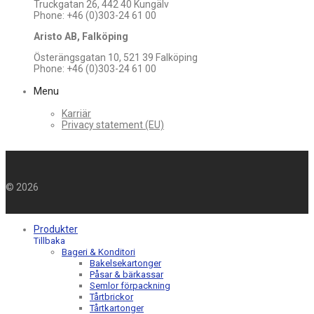
Truckgatan 26, 442 40 Kungälv
Phone: +46 (0)303-24 61 00
Aristo AB, Falköping
Österängsgatan 10, 521 39 Falköping
Phone: +46 (0)303-24 61 00
Menu
Karriär
Privacy statement (EU)
©
2026
Produkter
Tillbaka
Bageri & Konditori
Bakelsekartonger
Påsar & bärkassar
Semlor förpackning
Tårtbrickor
Tårtkartonger