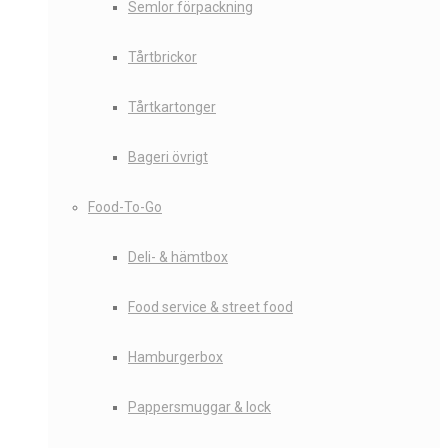
Semlor förpackning
Tårtbrickor
Tårtkartonger
Bageri övrigt
Food-To-Go
Deli- & hämtbox
Food service & street food
Hamburgerbox
Pappersmuggar & lock