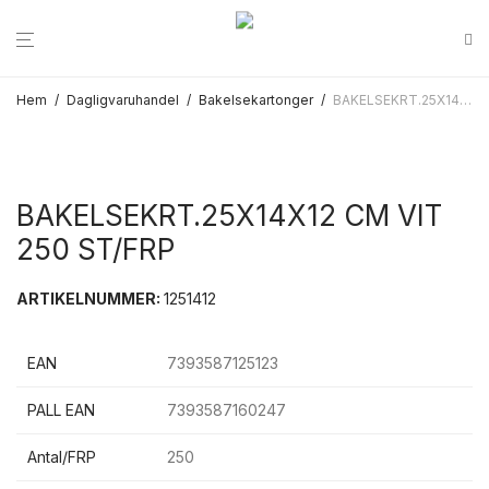
Hem
/
Dagligvaruhandel
/
Bakelsekartonger
/
BAKELSEKRT.25X14X12 CM VIT 250 ST/FRP
BAKELSEKRT.25X14X12 CM VIT
250 ST/FRP
ARTIKELNUMMER:
1251412
EAN
7393587125123
PALL EAN
7393587160247
Antal/FRP
250