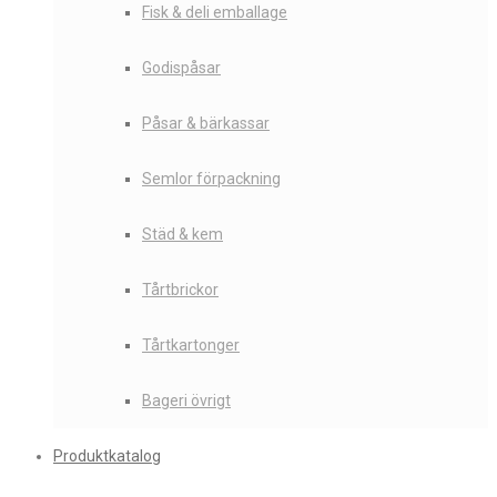
Fisk & deli emballage
Godispåsar
Påsar & bärkassar
Semlor förpackning
Städ & kem
Tårtbrickor
Tårtkartonger
Bageri övrigt
Produktkatalog