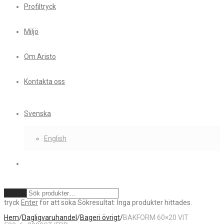
Profiltryck
Miljö
Om Aristo
Kontakta oss
Svenska
English
Rensa
tryck
Enter
för att söka
Sökresultat:
Inga produkter hittades.
Hem
/
Dagligvaruhandel
/
Bageri övrigt
/
BAKFORM 60×20 VIT