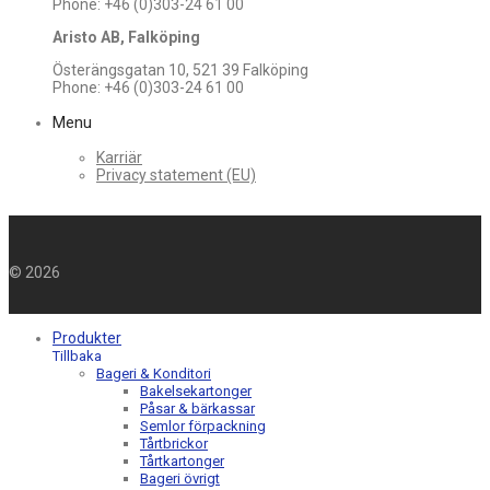
Phone: +46 (0)303-24 61 00
Aristo AB, Falköping
Österängsgatan 10, 521 39 Falköping
Phone: +46 (0)303-24 61 00
Menu
Karriär
Privacy statement (EU)
©
2026
Produkter
Tillbaka
Bageri & Konditori
Bakelsekartonger
Påsar & bärkassar
Semlor förpackning
Tårtbrickor
Tårtkartonger
Bageri övrigt