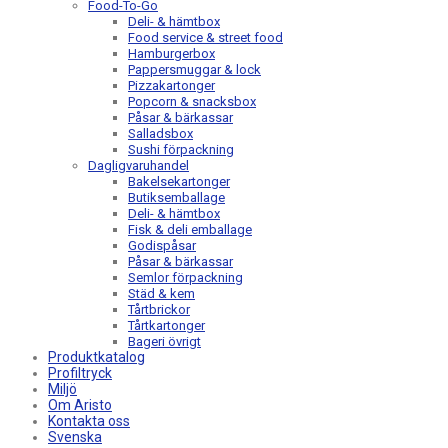
Food-To-Go
Deli- & hämtbox
Food service & street food
Hamburgerbox
Pappersmuggar & lock
Pizzakartonger
Popcorn & snacksbox
Påsar & bärkassar
Salladsbox
Sushi förpackning
Dagligvaruhandel
Bakelsekartonger
Butiksemballage
Deli- & hämtbox
Fisk & deli emballage
Godispåsar
Påsar & bärkassar
Semlor förpackning
Städ & kem
Tårtbrickor
Tårtkartonger
Bageri övrigt
Produktkatalog
Profiltryck
Miljö
Om Aristo
Kontakta oss
Svenska