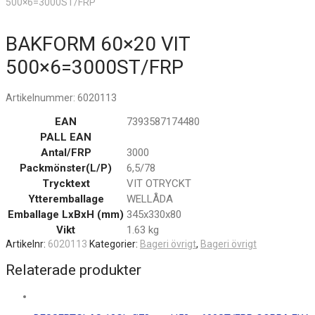
500×6=3000ST/FRP
BAKFORM 60×20 VIT
500×6=3000ST/FRP
Artikelnummer:
6020113
EAN
7393587174480
PALL EAN
Antal/FRP
3000
Packmönster(L/P)
6,5/78
Trycktext
VIT OTRYCKT
Ytteremballage
WELLÅDA
Emballage LxBxH (mm)
345x330x80
Vikt
1.63 kg
Artikelnr:
6020113
Kategorier:
Bageri övrigt
,
Bageri övrigt
Relaterade produkter