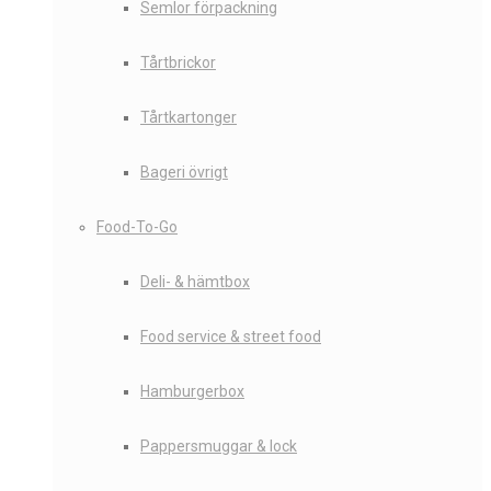
Semlor förpackning
Tårtbrickor
Tårtkartonger
Bageri övrigt
Food-To-Go
Deli- & hämtbox
Food service & street food
Hamburgerbox
Pappersmuggar & lock