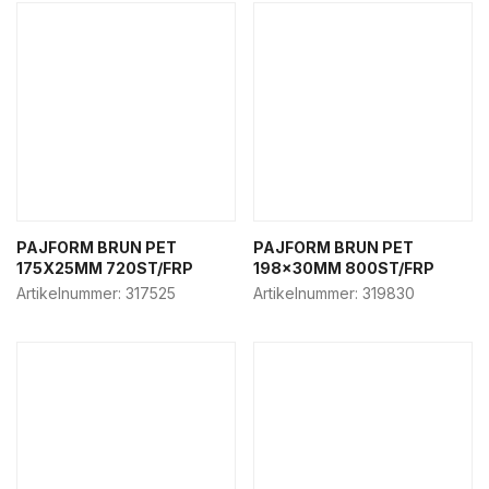
Hamburgerbox
Pappersmuggar & lock
Påsar & bärkassar
Pizzakartonger
Popcorn & snacksbox
Salladsbox
Sushi förpackning
Nya Produkter
PAJFORM BRUN PET
PAJFORM BRUN PET
175X25MM 720ST/FRP
198x30MM 800ST/FRP
Artikelnummer:
317525
Artikelnummer:
319830