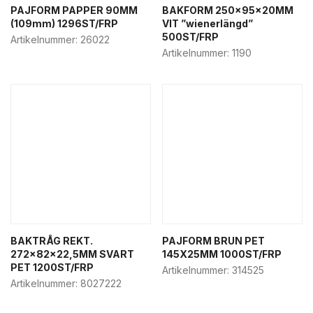
Dagligvaruhandel
PAJFORM PAPPER 90MM
BAKFORM 250x95x20MM
(109mm) 1296ST/FRP
VIT ”wienerlängd”
Bageri övrigt
500ST/FRP
Artikelnummer:
26022
Bakelsekartonger
Artikelnummer:
1190
Butiksemballage
Deli- & hämtbox
Fisk & deli emballage
Godispåsar
Påsar & bärkassar
Semlor förpackning
Städ & kem
Tårtbrickor
Tårtkartonger
BAKTRÅG REKT.
PAJFORM BRUN PET
272x82x22,5MM SVART
145X25MM 1000ST/FRP
Food-to-go
PET 1200ST/FRP
Artikelnummer:
314525
Food service & street food
Artikelnummer:
8027222
Deli- & hämtbox