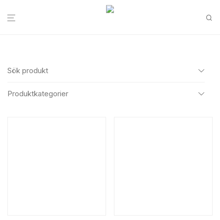
Sök produkt
Produktkategorier
Alla
Sök
Bageri & konditori
Bageri övrigt
Bakelsekartonger
Påsar & bärkassar
Semlor förpackning
Tårtbrickor
Tårtkartonger