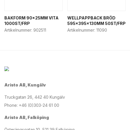
BAKFORM 90x25MM VITA
WELLPAPPBACK BRÖD
1000ST/FRP
595x395x130MM 50ST/FRP
Artikelnummer:
902511
Artikelnummer:
11090
Aristo AB, Kungälv
Truckgatan 26, 442 40 Kungälv
Phone: +46 (0)303-24 61 00
Aristo AB, Falköping
Österängsgatan 10, 521 39 Falköping