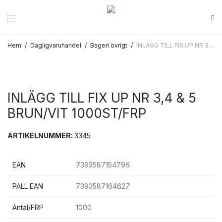
Hem
/
Dagligvaruhandel
/
Bageri övrigt
/
INLÄGG TILL FIX UP NR 3,4 & 5 BRUN/VIT 1000ST/FRP
INLÄGG TILL FIX UP NR 3,4 & 5
BRUN/VIT 1000ST/FRP
ARTIKELNUMMER:
3345
EAN
7393587154796
PALL EAN
7393587164627
Antal/FRP
1000