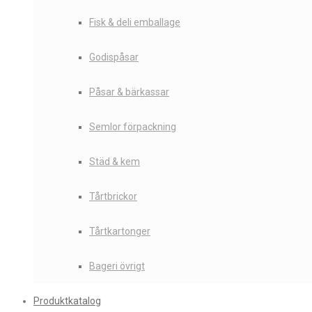
Fisk & deli emballage
Godispåsar
Påsar & bärkassar
Semlor förpackning
Städ & kem
Tårtbrickor
Tårtkartonger
Bageri övrigt
Produktkatalog