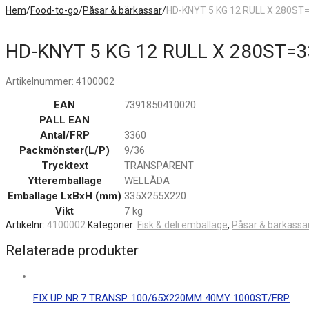
Hem
/
Food-to-go
/
Påsar & bärkassar
/
HD-KNYT 5 KG 12 RULL X 280ST
HD-KNYT 5 KG 12 RULL X 280ST=3
Artikelnummer:
4100002
EAN
7391850410020
PALL EAN
Antal/FRP
3360
Packmönster(L/P)
9/36
Trycktext
TRANSPARENT
Ytteremballage
WELLÅDA
Emballage LxBxH (mm)
335X255X220
Vikt
7 kg
Artikelnr:
4100002
Kategorier:
Fisk & deli emballage
,
Påsar & bärkassa
Relaterade produkter
FIX UP NR.7 TRANSP. 100/65X220MM 40MY 1000ST/FRP