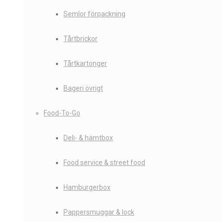
Semlor förpackning
Tårtbrickor
Tårtkartonger
Bageri övrigt
Food-To-Go
Deli- & hämtbox
Food service & street food
Hamburgerbox
Pappersmuggar & lock