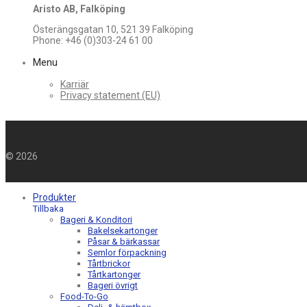
Aristo AB, Falköping
Österängsgatan 10, 521 39 Falköping
Phone: +46 (0)303-24 61 00
Menu
Karriär
Privacy statement (EU)
©
2026
Produkter
Tillbaka
Bageri & Konditori
Bakelsekartonger
Påsar & bärkassar
Semlor förpackning
Tårtbrickor
Tårtkartonger
Bageri övrigt
Food-To-Go