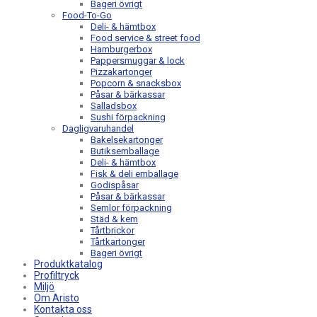
Bageri övrigt
Food-To-Go
Deli- & hämtbox
Food service & street food
Hamburgerbox
Pappersmuggar & lock
Pizzakartonger
Popcorn & snacksbox
Påsar & bärkassar
Salladsbox
Sushi förpackning
Dagligvaruhandel
Bakelsekartonger
Butiksemballage
Deli- & hämtbox
Fisk & deli emballage
Godispåsar
Påsar & bärkassar
Semlor förpackning
Städ & kem
Tårtbrickor
Tårtkartonger
Bageri övrigt
Produktkatalog
Profiltryck
Miljö
Om Aristo
Kontakta oss