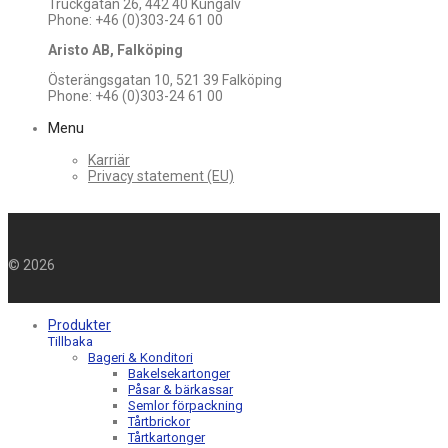
Truckgatan 26, 442 40 Kungälv
Phone: +46 (0)303-24 61 00
Aristo AB, Falköping
Österängsgatan 10, 521 39 Falköping
Phone: +46 (0)303-24 61 00
Menu
Karriär
Privacy statement (EU)
©
2026
Produkter
Tillbaka
Bageri & Konditori
Bakelsekartonger
Påsar & bärkassar
Semlor förpackning
Tårtbrickor
Tårtkartonger