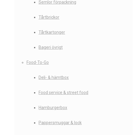
Semlor förpackning
Tårtbrickor
Tårtkartonger
Bageri övrigt
Food-To-Go
Deli- & hämtbox
Food service & street food
Hamburgerbox
Pappersmuggar & lock