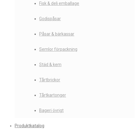
Fisk & deli emballage
Godispåsar
Påsar & bärkassar
Semlor förpackning
Städ & kem
Tårtbrickor
Tårtkartonger
Bageri övrigt
Produktkatalog