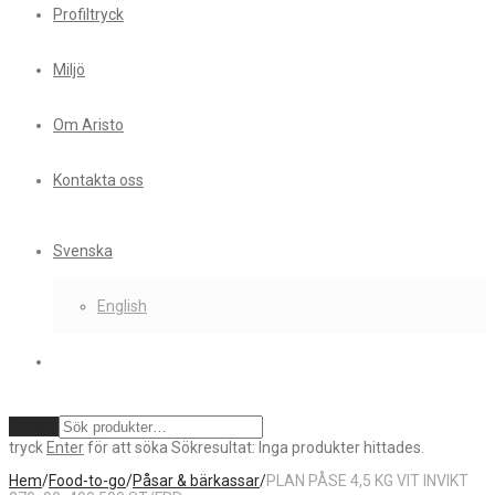
Profiltryck
Miljö
Om Aristo
Kontakta oss
Svenska
English
Rensa
tryck
Enter
för att söka
Sökresultat:
Inga produkter hittades.
Hem
/
Food-to-go
/
Påsar & bärkassar
/
PLAN PÅSE 4,5 KG VIT INVIKT