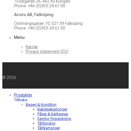
Truckgatan 26, 442 40 Kungälv
Phone: +46 (0)303-24 61 00
Aristo AB, Falköping
Österängsgatan 10, 521 39 Falköping
Phone: +46 (0)303-24 61 00
Menu
Karriär
Privacy statement (EU)
©
2026
Produkter
Tillbaka
Bageri & Konditori
Bakelsekartonger
Påsar & bärkassar
Semlor förpackning
Tårtbrickor
Tårtkartonger