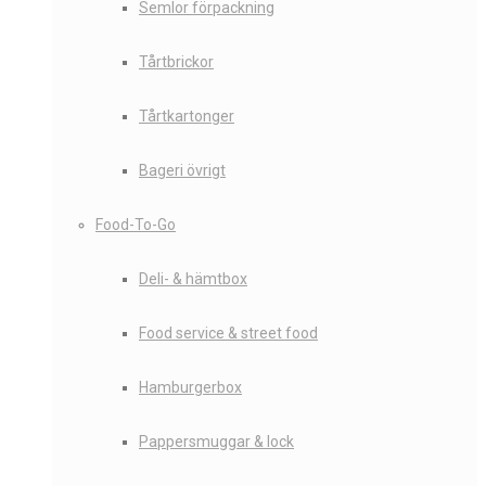
Semlor förpackning
Tårtbrickor
Tårtkartonger
Bageri övrigt
Food-To-Go
Deli- & hämtbox
Food service & street food
Hamburgerbox
Pappersmuggar & lock