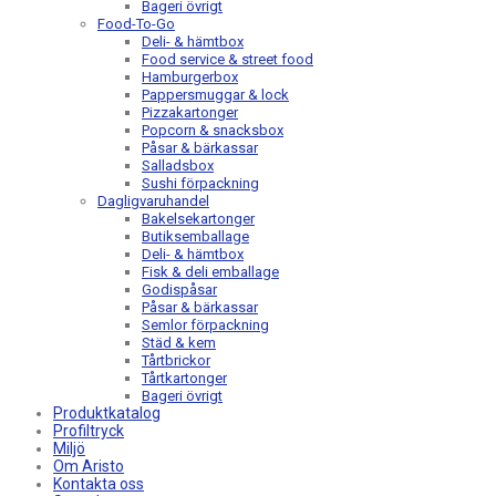
Bageri övrigt
Food-To-Go
Deli- & hämtbox
Food service & street food
Hamburgerbox
Pappersmuggar & lock
Pizzakartonger
Popcorn & snacksbox
Påsar & bärkassar
Salladsbox
Sushi förpackning
Dagligvaruhandel
Bakelsekartonger
Butiksemballage
Deli- & hämtbox
Fisk & deli emballage
Godispåsar
Påsar & bärkassar
Semlor förpackning
Städ & kem
Tårtbrickor
Tårtkartonger
Bageri övrigt
Produktkatalog
Profiltryck
Miljö
Om Aristo
Kontakta oss