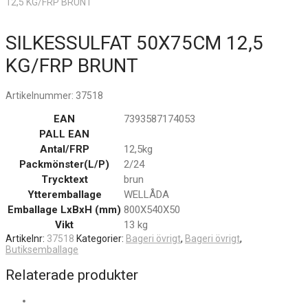
12,5 KG/FRP BRUNT
SILKESSULFAT 50X75CM 12,5
KG/FRP BRUNT
Artikelnummer:
37518
EAN
7393587174053
PALL EAN
Antal/FRP
12,5kg
Packmönster(L/P)
2/24
Trycktext
brun
Ytteremballage
WELLÅDA
Emballage LxBxH (mm)
800X540X50
Vikt
13 kg
Artikelnr:
37518
Kategorier:
Bageri övrigt
,
Bageri övrigt
,
Butiksemballage
Relaterade produkter