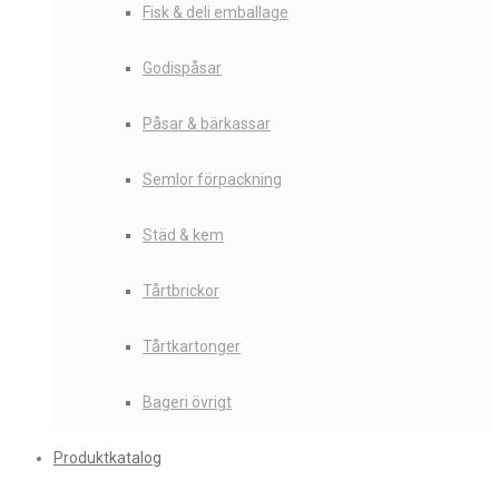
Fisk & deli emballage
Godispåsar
Påsar & bärkassar
Semlor förpackning
Städ & kem
Tårtbrickor
Tårtkartonger
Bageri övrigt
Produktkatalog