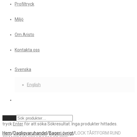
Profiltryck
Miljö
Om Aristo
Kontakta oss
Svenska
English
Rensa
tryck
Enter
för att söka
Sökresultat:
Inga produkter hittades.
Hem
/
Dagligvaruhandel
/
Bageri övrigt
/
LOCK TÅRTFORM RUND