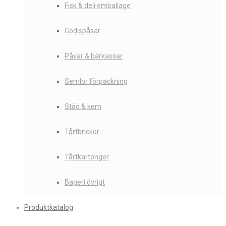
Fisk & deli emballage
Godispåsar
Påsar & bärkassar
Semlor förpackning
Städ & kem
Tårtbrickor
Tårtkartonger
Bageri övrigt
Produktkatalog