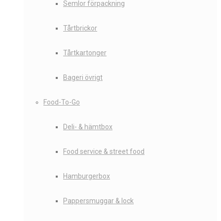
Semlor förpackning
Tårtbrickor
Tårtkartonger
Bageri övrigt
Food-To-Go
Deli- & hämtbox
Food service & street food
Hamburgerbox
Pappersmuggar & lock