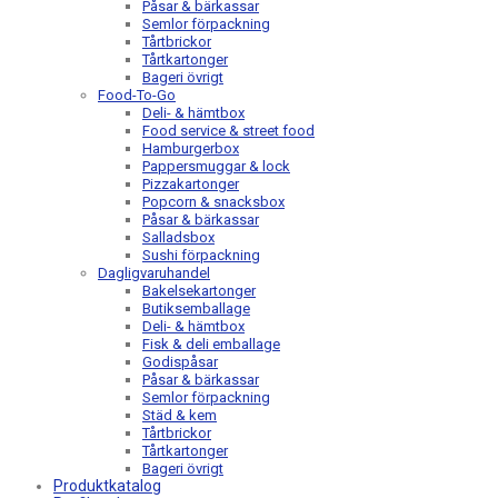
Påsar & bärkassar
Semlor förpackning
Tårtbrickor
Tårtkartonger
Bageri övrigt
Food-To-Go
Deli- & hämtbox
Food service & street food
Hamburgerbox
Pappersmuggar & lock
Pizzakartonger
Popcorn & snacksbox
Påsar & bärkassar
Salladsbox
Sushi förpackning
Dagligvaruhandel
Bakelsekartonger
Butiksemballage
Deli- & hämtbox
Fisk & deli emballage
Godispåsar
Påsar & bärkassar
Semlor förpackning
Städ & kem
Tårtbrickor
Tårtkartonger
Bageri övrigt
Produktkatalog