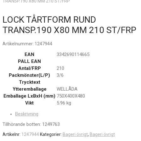
TRANSP.190 X80 MM 210 ST/FRP
LOCK TÅRTFORM RUND
TRANSP.190 X80 MM 210 ST/FRP
Artikelnummer:
1247944
EAN
3342690114665
PALL EAN
Antal/FRP
210
Packmönster(L/P)
3/6
Trycktext
Ytteremballage
WELLÅDA
Emballage LxBxH (mm)
750X400X480
Vikt
5.96 kg
Beskrivning
Tillhörande botten: 1249763
Artikelnr:
1247944
Kategorier:
Bageri övrigt
,
Bageri övrigt