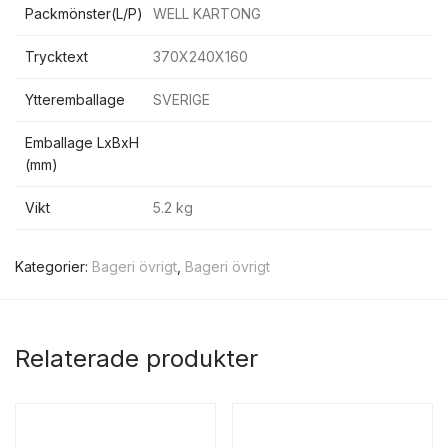
Packmönster(L/P)
WELL KARTONG
Trycktext
370X240X160
Ytteremballage
SVERIGE
Emballage LxBxH
(mm)
Vikt
5.2 kg
Kategorier:
Bageri övrigt
,
Bageri övrigt
Relaterade produkter