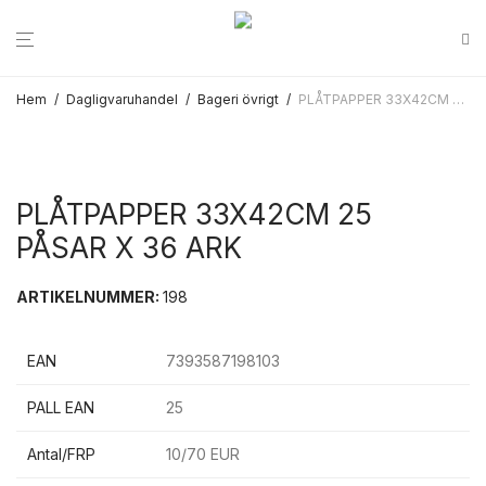
Hem
/
Dagligvaruhandel
/
Bageri övrigt
/
PLÅTPAPPER 33X42CM 25 PÅSAR X 36 ARK
PLÅTPAPPER 33X42CM 25
PÅSAR X 36 ARK
ARTIKELNUMMER:
198
EAN
7393587198103
PALL EAN
25
Antal/FRP
10/70 EUR