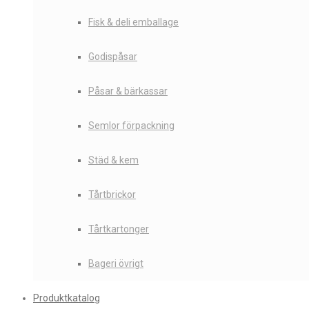
Fisk & deli emballage
Godispåsar
Påsar & bärkassar
Semlor förpackning
Städ & kem
Tårtbrickor
Tårtkartonger
Bageri övrigt
Produktkatalog