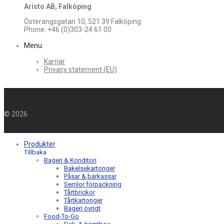
Aristo AB, Falköping
Österängsgatan 10, 521 39 Falköping
Phone: +46 (0)303-24 61 00
Menu
Karriär
Privacy statement (EU)
©
2026
Produkter
Tillbaka
Bageri & Konditori
Bakelsekartonger
Påsar & bärkassar
Semlor förpackning
Tårtbrickor
Tårtkartonger
Bageri övrigt
Food-To-Go