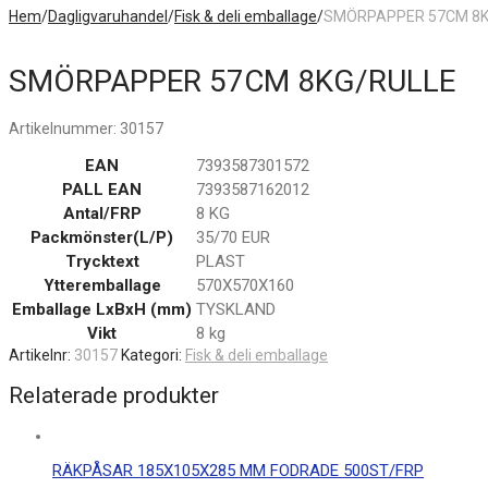
Hem
/
Dagligvaruhandel
/
Fisk & deli emballage
/
SMÖRPAPPER 57CM 8K
SMÖRPAPPER 57CM 8KG/RULLE
Artikelnummer:
30157
EAN
7393587301572
PALL EAN
7393587162012
Antal/FRP
8 KG
Packmönster(L/P)
35/70 EUR
Trycktext
PLAST
Ytteremballage
570X570X160
Emballage LxBxH (mm)
TYSKLAND
Vikt
8 kg
Artikelnr:
30157
Kategori:
Fisk & deli emballage
Relaterade produkter
RÄKPÅSAR 185X105X285 MM FODRADE 500ST/FRP