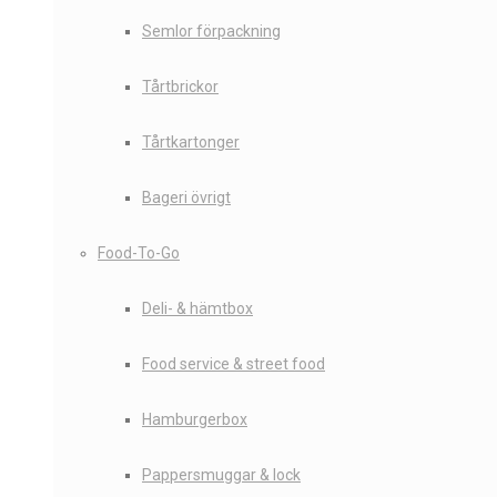
Semlor förpackning
Tårtbrickor
Tårtkartonger
Bageri övrigt
Food-To-Go
Deli- & hämtbox
Food service & street food
Hamburgerbox
Pappersmuggar & lock