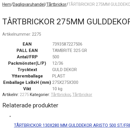
Hem
/
Dagligvaruhandel
/
Tårtbrickor
/
TÅRTBRICKOR 275MM GULDDEKO
TÅRTBRICKOR 275MM GULDDEKOR
Artikelnummer:
2275
EAN
7393587227506
PALL EAN
TAMBRITE 325 GR
Antal/FRP
500
Packmönster(L/P)
12/36
Trycktext
GULD DEKOR
Ytteremballage
PLAST
Emballage LxBxH (mm)
275X275X300
Vikt
10 kg
Artikelnr:
2275
Kategorier:
Tårtbrickor
,
Tårtbrickor
Relaterade produkter
TÅRTBRICKOR 130X280 MM GULDDEKOR ARISTO 500 ST/FR