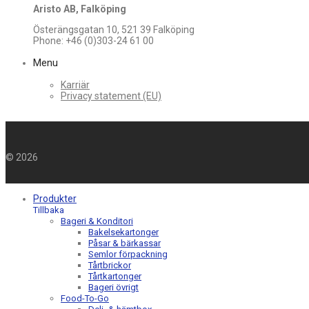
Aristo AB, Falköping
Österängsgatan 10, 521 39 Falköping
Phone: +46 (0)303-24 61 00
Menu
Karriär
Privacy statement (EU)
©
2026
Produkter
Tillbaka
Bageri & Konditori
Bakelsekartonger
Påsar & bärkassar
Semlor förpackning
Tårtbrickor
Tårtkartonger
Bageri övrigt
Food-To-Go