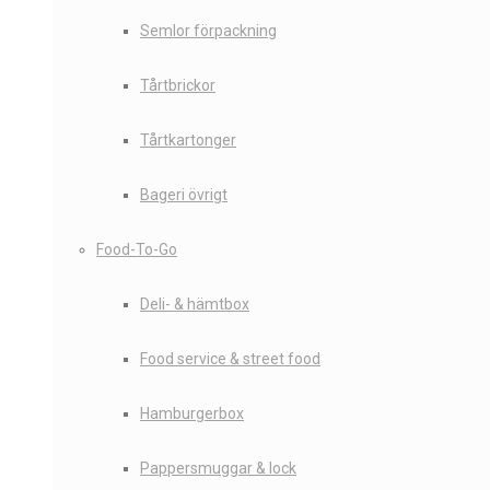
Semlor förpackning
Tårtbrickor
Tårtkartonger
Bageri övrigt
Food-To-Go
Deli- & hämtbox
Food service & street food
Hamburgerbox
Pappersmuggar & lock