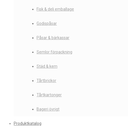
Fisk & deli emballage
Godispåsar
Påsar & bärkassar
Semlor förpackning
Städ & kem
Tårtbrickor
Tårtkartonger
Bageri övrigt
Produktkatalog