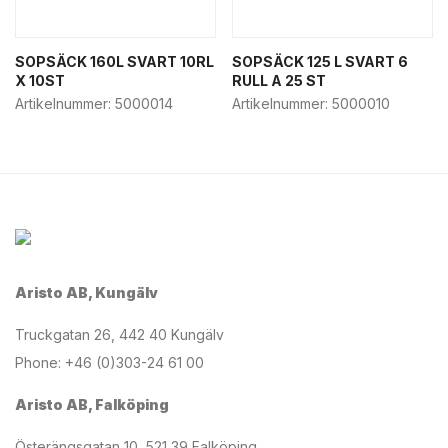
SOPSÄCK 160L SVART 10RL
SOPSÄCK 125 L SVART 6
X 10ST
RULL A 25 ST
Artikelnummer:
5000014
Artikelnummer:
5000010
Aristo AB, Kungälv
Truckgatan 26, 442 40 Kungälv
Phone: +46 (0)303-24 61 00
Aristo AB, Falköping
Österängsgatan 10, 521 39 Falköping