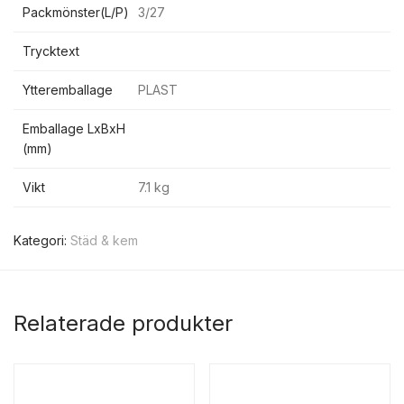
Packmönster(L/P)
3/27
Trycktext
Ytteremballage
PLAST
Emballage LxBxH
(mm)
Vikt
7.1 kg
Kategori:
Städ & kem
Relaterade produkter