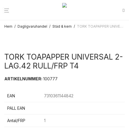
Hem
/
Dagligvaruhandel
/
Städ & kem
/
TORK TOAPAPPER UNIVERSAL 2-LAG.42 RULL/FRP T4
TORK TOAPAPPER UNIVERSAL 2-
LAG.42 RULL/FRP T4
ARTIKELNUMMER:
100777
EAN
7310361144842
PALL EAN
Antal/FRP
1