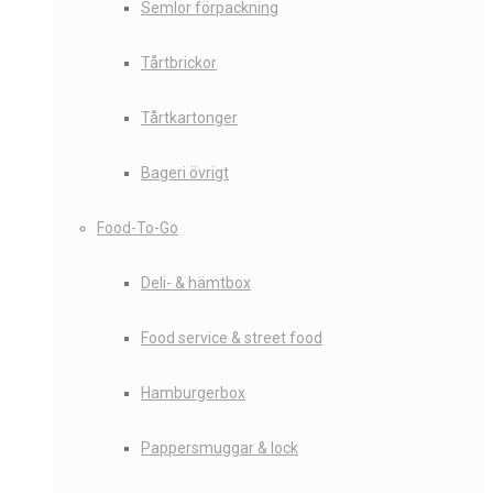
Semlor förpackning
Tårtbrickor
Tårtkartonger
Bageri övrigt
Food-To-Go
Deli- & hämtbox
Food service & street food
Hamburgerbox
Pappersmuggar & lock