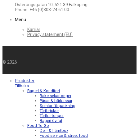
Österängsgatan 10, 521 39 Falköping
Phone: +46 (0)303-24 61 00
Menu
Karriär
Privacy statement (EU)
©
2026
Produkter
Tillbaka
Bageri & Konditori
Bakelsekartonger
Påsar & bärkassar
Semlor förpackning
Tårtbrickor
Tårtkartonger
Bageri övrigt
Food-To-Go
Deli- & hämtbox
Food service & street food