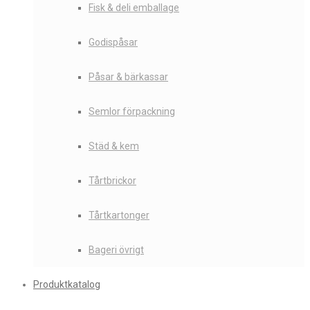
Fisk & deli emballage
Godispåsar
Påsar & bärkassar
Semlor förpackning
Städ & kem
Tårtbrickor
Tårtkartonger
Bageri övrigt
Produktkatalog