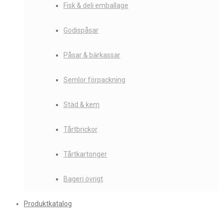
Fisk & deli emballage
Godispåsar
Påsar & bärkassar
Semlor förpackning
Städ & kem
Tårtbrickor
Tårtkartonger
Bageri övrigt
Produktkatalog