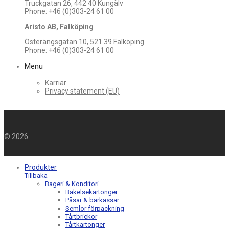
Truckgatan 26, 442 40 Kungälv
Phone: +46 (0)303-24 61 00
Aristo AB, Falköping
Österängsgatan 10, 521 39 Falköping
Phone: +46 (0)303-24 61 00
Menu
Karriär
Privacy statement (EU)
©
2026
Produkter
Tillbaka
Bageri & Konditori
Bakelsekartonger
Påsar & bärkassar
Semlor förpackning
Tårtbrickor
Tårtkartonger