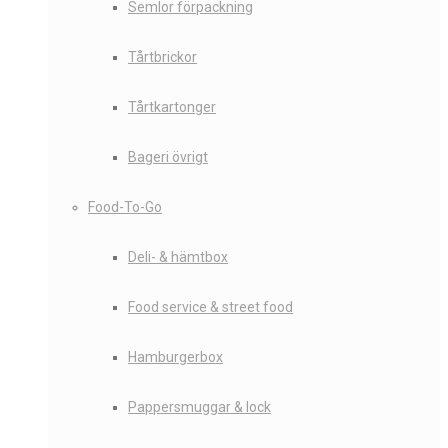
Semlor förpackning
Tårtbrickor
Tårtkartonger
Bageri övrigt
Food-To-Go
Deli- & hämtbox
Food service & street food
Hamburgerbox
Pappersmuggar & lock