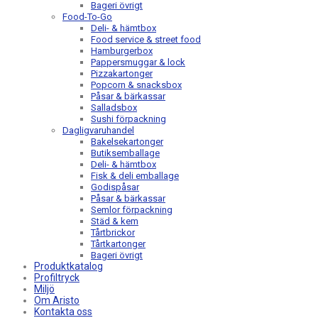
Bageri övrigt
Food-To-Go
Deli- & hämtbox
Food service & street food
Hamburgerbox
Pappersmuggar & lock
Pizzakartonger
Popcorn & snacksbox
Påsar & bärkassar
Salladsbox
Sushi förpackning
Dagligvaruhandel
Bakelsekartonger
Butiksemballage
Deli- & hämtbox
Fisk & deli emballage
Godispåsar
Påsar & bärkassar
Semlor förpackning
Städ & kem
Tårtbrickor
Tårtkartonger
Bageri övrigt
Produktkatalog
Profiltryck
Miljö
Om Aristo
Kontakta oss