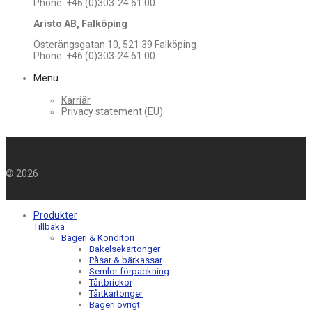
Phone: +46 (0)303-24 61 00
Aristo AB, Falköping
Österängsgatan 10, 521 39 Falköping
Phone: +46 (0)303-24 61 00
Menu
Karriär
Privacy statement (EU)
©
2026
Produkter
Tillbaka
Bageri & Konditori
Bakelsekartonger
Påsar & bärkassar
Semlor förpackning
Tårtbrickor
Tårtkartonger
Bageri övrigt