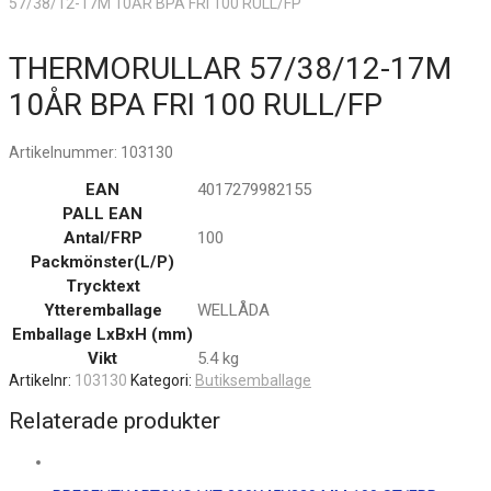
57/38/12-17M 10ÅR BPA FRI 100 RULL/FP
THERMORULLAR 57/38/12-17M
10ÅR BPA FRI 100 RULL/FP
Artikelnummer:
103130
EAN
4017279982155
PALL EAN
Antal/FRP
100
Packmönster(L/P)
Trycktext
Ytteremballage
WELLÅDA
Emballage LxBxH (mm)
Vikt
5.4 kg
Artikelnr:
103130
Kategori:
Butiksemballage
Relaterade produkter