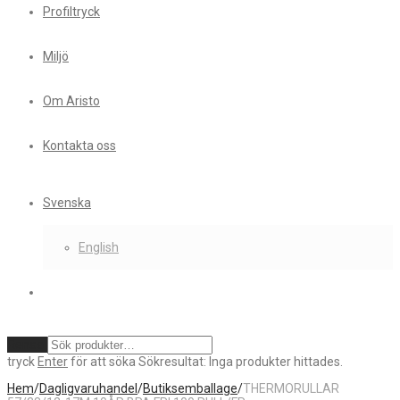
Profiltryck
Miljö
Om Aristo
Kontakta oss
Svenska
English
Rensa
tryck
Enter
för att söka
Sökresultat:
Inga produkter hittades.
Hem
/
Dagligvaruhandel
/
Butiksemballage
/
THERMORULLAR