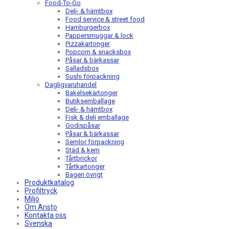
Food-To-Go
Deli- & hämtbox
Food service & street food
Hamburgerbox
Pappersmuggar & lock
Pizzakartonger
Popcorn & snacksbox
Påsar & bärkassar
Salladsbox
Sushi förpackning
Dagligvaruhandel
Bakelsekartonger
Butiksemballage
Deli- & hämtbox
Fisk & deli emballage
Godispåsar
Påsar & bärkassar
Semlor förpackning
Städ & kem
Tårtbrickor
Tårtkartonger
Bageri övrigt
Produktkatalog
Profiltryck
Miljö
Om Aristo
Kontakta oss
Svenska