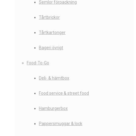
Semlor förpackning
Tårtbrickor
Tårtkartonger
Bageri övrigt
Food-To-Go
Deli- & hämtbox
Food service & street food
Hamburgerbox
Pappersmuggar & lock