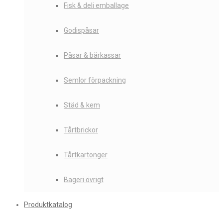
Fisk & deli emballage
Godispåsar
Påsar & bärkassar
Semlor förpackning
Städ & kem
Tårtbrickor
Tårtkartonger
Bageri övrigt
Produktkatalog