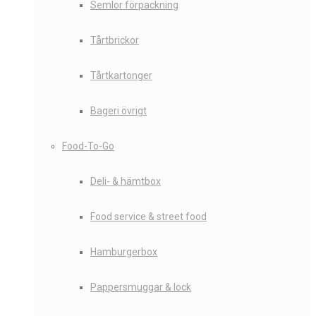
Semlor förpackning
Tårtbrickor
Tårtkartonger
Bageri övrigt
Food-To-Go
Deli- & hämtbox
Food service & street food
Hamburgerbox
Pappersmuggar & lock