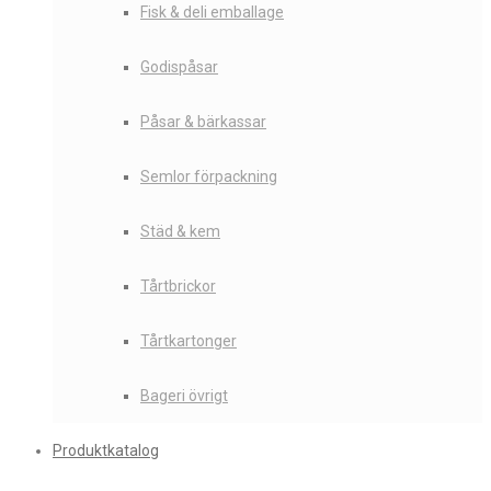
Fisk & deli emballage
Godispåsar
Påsar & bärkassar
Semlor förpackning
Städ & kem
Tårtbrickor
Tårtkartonger
Bageri övrigt
Produktkatalog