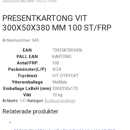
300X50X380 MM 100 ST/FRP
PRESENTKARTONG VIT
300X50X380 MM 100 ST/FRP
Artikelnummer:
545
EAN
7393587005456
PALL EAN
KARTONG
Antal/FRP
100
Packmönster(L/P)
4/24
Trycktext
VIT OTRYCKT
Ytteremballage
Wellåda
Emballage LxBxH (mm)
530X350x170
Vikt
10 kg
Artikelnr:
545
Kategori:
Butiksemballage
Relaterade produkter