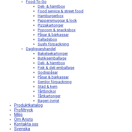
Food-To-Go
Deli- & hämtbox
Food service & street food
Hamburgerbox
Pappersmuggar & lock
Pizzakartonger
Popcorn & snacksbox
Påsar & bärkassar
Salladsbox
Sushi förpackning
Dagligvaruhandel
Bakelsekartonger
Butiksemballage
Deli- & hämtbox
Fisk & deli emballage
Godispåsar
Påsar & bärkassar
Semlor förpackning
Städ & kem
Tårtbrickor
Tårtkartonger
Bageri övrigt
Produktkatalog
Profiltryck
Miljö
Om Aristo
Kontakta oss
Svenska