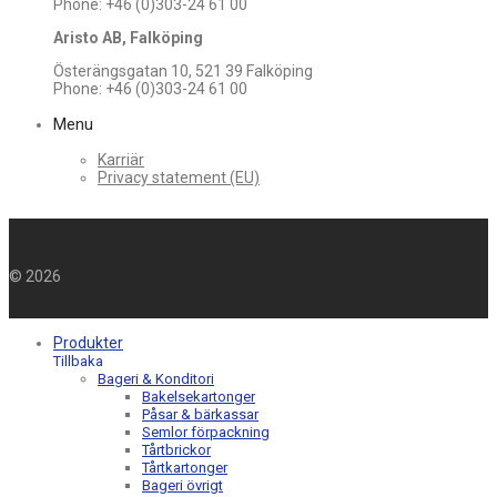
Phone: +46 (0)303-24 61 00
Aristo AB, Falköping
Österängsgatan 10, 521 39 Falköping
Phone: +46 (0)303-24 61 00
Menu
Karriär
Privacy statement (EU)
©
2026
Produkter
Tillbaka
Bageri & Konditori
Bakelsekartonger
Påsar & bärkassar
Semlor förpackning
Tårtbrickor
Tårtkartonger
Bageri övrigt