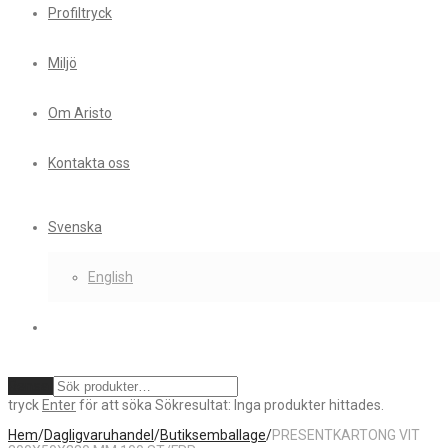
Profiltryck
Miljö
Om Aristo
Kontakta oss
Svenska
English
Rensa
tryck
Enter
för att söka
Sökresultat:
Inga produkter hittades.
Hem
/
Dagligvaruhandel
/
Butiksemballage
/
PRESENTKARTONG VIT