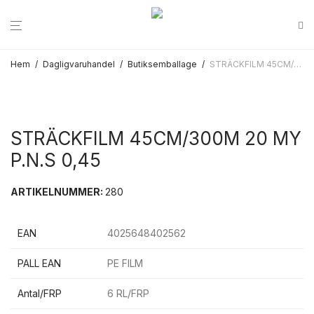
Hem
/
Dagligvaruhandel
/
Butiksemballage
/
STRÄCKFILM 45CM/300M 20 MY P.N.S 0,45
STRÄCKFILM 45CM/300M 20 MY
P.N.S 0,45
ARTIKELNUMMER:
280
EAN
4025648402562
PALL EAN
PE FILM
Antal/FRP
6 RL/FRP