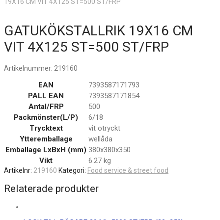
19X16 CM VIT 4X125 ST=500 ST/FRP
GATUKÖKSTALLRIK 19X16 CM
VIT 4X125 ST=500 ST/FRP
Artikelnummer:
219160
EAN
7393587171793
PALL EAN
7393587171854
Antal/FRP
500
Packmönster(L/P)
6/18
Trycktext
vit otryckt
Ytteremballage
wellåda
Emballage LxBxH (mm)
380x380x350
Vikt
6.27 kg
Artikelnr:
219160
Kategori:
Food service & street food
Relaterade produkter