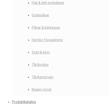
Fisk & deli emballage
Godispåsar
Påsar & bärkassar
Semlor förpackning
Städ & kem
Tårtbrickor
Tårtkartonger
Bageri övrigt
Produktkatalog