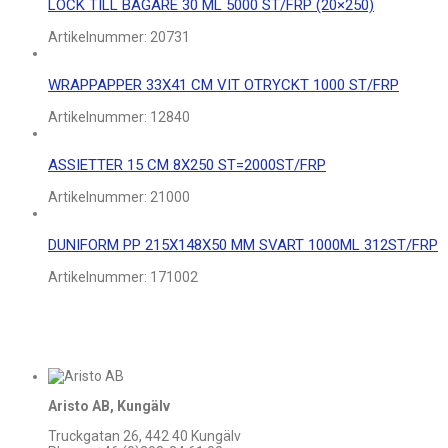
LOCK TILL BÄGARE 30 ML 5000 ST/FRP (20×250)
Artikelnummer:
20731
WRAPPAPPER 33X41 CM VIT OTRYCKT 1000 ST/FRP
Artikelnummer:
12840
ASSIETTER 15 CM 8X250 ST=2000ST/FRP
Artikelnummer:
21000
DUNIFORM PP 215X148X50 MM SVART 1000ML 312ST/FRP
Artikelnummer:
171002
Aristo AB, Kungälv
Truckgatan 26, 442 40 Kungälv