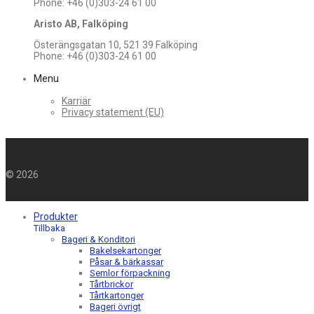
Phone: +46 (0)303-24 61 00
Aristo AB, Falköping
Österängsgatan 10, 521 39 Falköping
Phone: +46 (0)303-24 61 00
Menu
Karriär
Privacy statement (EU)
©
2026
Produkter
Tillbaka
Bageri & Konditori
Bakelsekartonger
Påsar & bärkassar
Semlor förpackning
Tårtbrickor
Tårtkartonger
Bageri övrigt