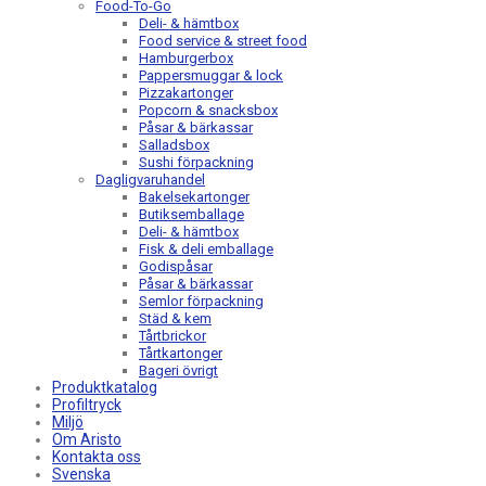
Food-To-Go
Deli- & hämtbox
Food service & street food
Hamburgerbox
Pappersmuggar & lock
Pizzakartonger
Popcorn & snacksbox
Påsar & bärkassar
Salladsbox
Sushi förpackning
Dagligvaruhandel
Bakelsekartonger
Butiksemballage
Deli- & hämtbox
Fisk & deli emballage
Godispåsar
Påsar & bärkassar
Semlor förpackning
Städ & kem
Tårtbrickor
Tårtkartonger
Bageri övrigt
Produktkatalog
Profiltryck
Miljö
Om Aristo
Kontakta oss
Svenska