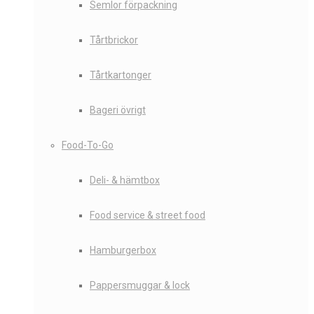
Semlor förpackning
Tårtbrickor
Tårtkartonger
Bageri övrigt
Food-To-Go
Deli- & hämtbox
Food service & street food
Hamburgerbox
Pappersmuggar & lock