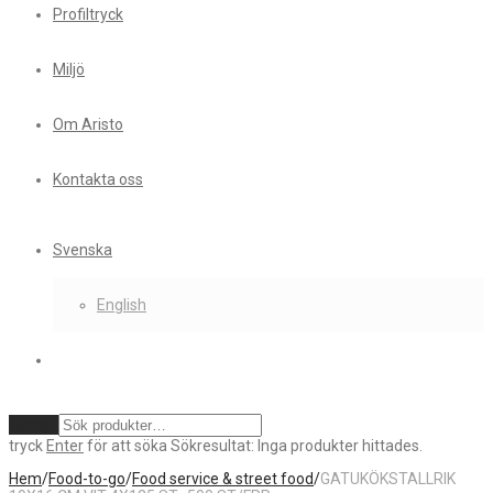
Profiltryck
Miljö
Om Aristo
Kontakta oss
Svenska
English
Rensa
tryck
Enter
för att söka
Sökresultat:
Inga produkter hittades.
Hem
/
Food-to-go
/
Food service & street food
/
GATUKÖKSTALLRIK