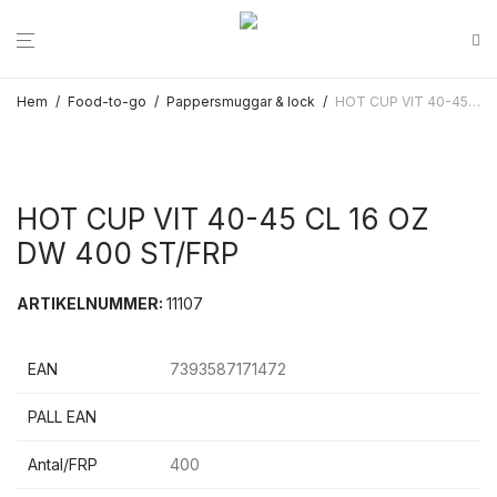
Hem
/
Food-to-go
/
Pappersmuggar & lock
/
HOT CUP VIT 40-45 CL 16 OZ DW 400 ST/FRP
HOT CUP VIT 40-45 CL 16 OZ
DW 400 ST/FRP
ARTIKELNUMMER:
11107
EAN
7393587171472
PALL EAN
Antal/FRP
400