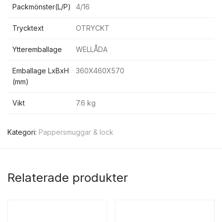
Packmönster(L/P)
4/16
Trycktext
OTRYCKT
Ytteremballage
WELLÅDA
Emballage LxBxH
360X460X570
(mm)
Vikt
7.6 kg
Kategori:
Pappersmuggar & lock
Relaterade produkter