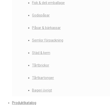
Fisk & deli emballage
Godispåsar
Påsar & bärkassar
Semlor förpackning
Städ & kem
Tårtbrickor
Tårtkartonger
Bageri övrigt
Produktkatalog