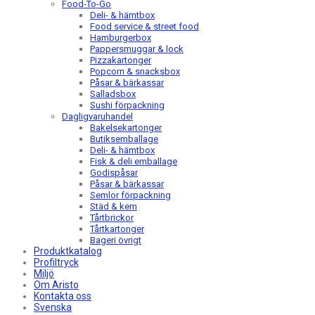
Food-To-Go
Deli- & hämtbox
Food service & street food
Hamburgerbox
Pappersmuggar & lock
Pizzakartonger
Popcorn & snacksbox
Påsar & bärkassar
Salladsbox
Sushi förpackning
Dagligvaruhandel
Bakelsekartonger
Butiksemballage
Deli- & hämtbox
Fisk & deli emballage
Godispåsar
Påsar & bärkassar
Semlor förpackning
Städ & kem
Tårtbrickor
Tårtkartonger
Bageri övrigt
Produktkatalog
Profiltryck
Miljö
Om Aristo
Kontakta oss
Svenska