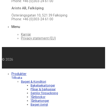
Phone: +46 (0)303-24 61 00
Aristo AB, Falköping
Österängsgatan 10, 521 39 Falköping
Phone: +46 (0)303-24 61 00
Menu
Karriär
Privacy statement (EU)
©
2026
Produkter
Tillbaka
Bageri & Konditori
Bakelsekartonger
Påsar & bärkassar
Semlor förpackning
Tårtbrickor
Tårtkartonger
Bageri övrigt