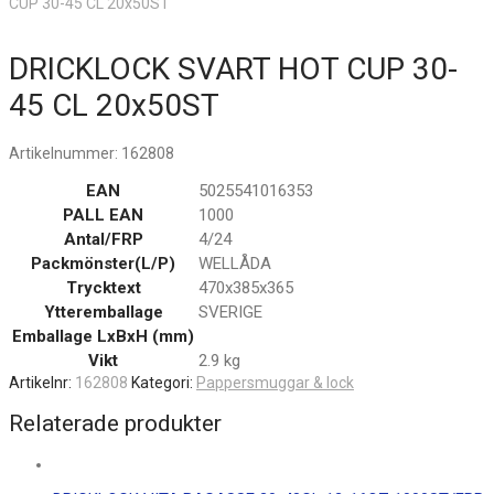
CUP 30-45 CL 20x50ST
DRICKLOCK SVART HOT CUP 30-
45 CL 20x50ST
Artikelnummer:
162808
EAN
5025541016353
PALL EAN
1000
Antal/FRP
4/24
Packmönster(L/P)
WELLÅDA
Trycktext
470x385x365
Ytteremballage
SVERIGE
Emballage LxBxH (mm)
Vikt
2.9 kg
Artikelnr:
162808
Kategori:
Pappersmuggar & lock
Relaterade produkter