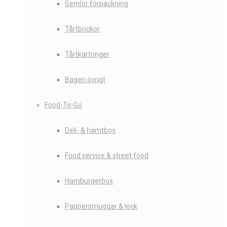
Semlor förpackning
Tårtbrickor
Tårtkartonger
Bageri övrigt
Food-To-Go
Deli- & hämtbox
Food service & street food
Hamburgerbox
Pappersmuggar & lock