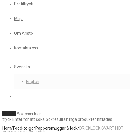
Profiltryck
Miljö
Om Aristo
Kontakta oss
Svenska
English
Rensa
tryck
Enter
för att söka
Sökresultat:
Inga produkter hittades.
Hem
/
Food-to-go
/
Pappersmuggar & lock
/
DRICKLOCK SVART HOT