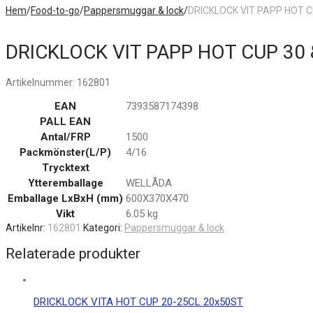
Hem
/
Food-to-go
/
Pappersmuggar & lock
/
DRICKLOCK VIT PAPP HOT C
DRICKLOCK VIT PAPP HOT CUP 30 
Artikelnummer:
162801
EAN
7393587174398
PALL EAN
Antal/FRP
1500
Packmönster(L/P)
4/16
Trycktext
Ytteremballage
WELLÅDA
Emballage LxBxH (mm)
600X370X470
Vikt
6.05 kg
Artikelnr:
162801
Kategori:
Pappersmuggar & lock
Relaterade produkter
DRICKLOCK VITA HOT CUP 20-25CL 20x50ST