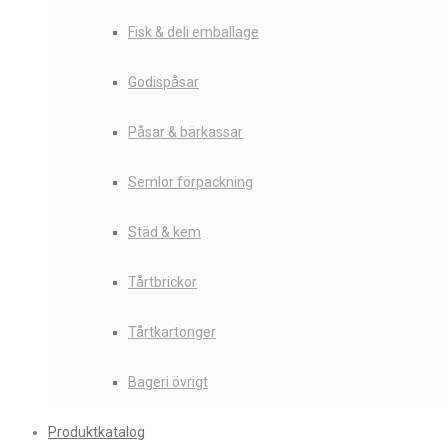
Fisk & deli emballage
Godispåsar
Påsar & bärkassar
Semlor förpackning
Städ & kem
Tårtbrickor
Tårtkartonger
Bageri övrigt
Produktkatalog