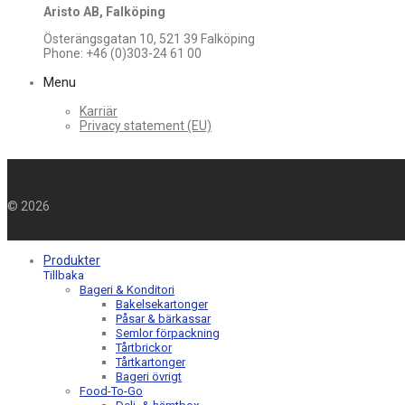
Aristo AB, Falköping
Österängsgatan 10, 521 39 Falköping
Phone: +46 (0)303-24 61 00
Menu
Karriär
Privacy statement (EU)
©
2026
Produkter
Tillbaka
Bageri & Konditori
Bakelsekartonger
Påsar & bärkassar
Semlor förpackning
Tårtbrickor
Tårtkartonger
Bageri övrigt
Food-To-Go