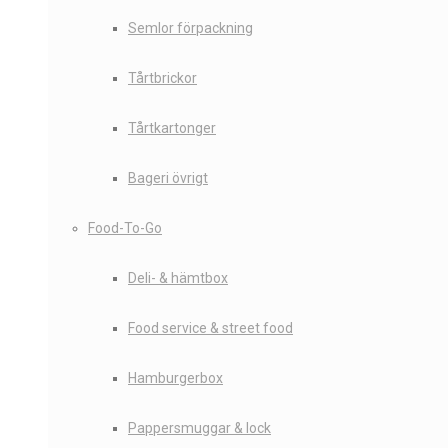
Semlor förpackning
Tårtbrickor
Tårtkartonger
Bageri övrigt
Food-To-Go
Deli- & hämtbox
Food service & street food
Hamburgerbox
Pappersmuggar & lock