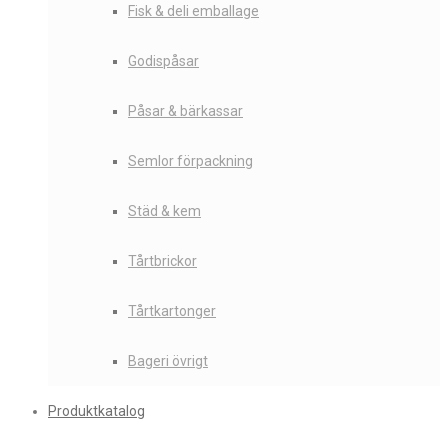
Fisk & deli emballage
Godispåsar
Påsar & bärkassar
Semlor förpackning
Städ & kem
Tårtbrickor
Tårtkartonger
Bageri övrigt
Produktkatalog