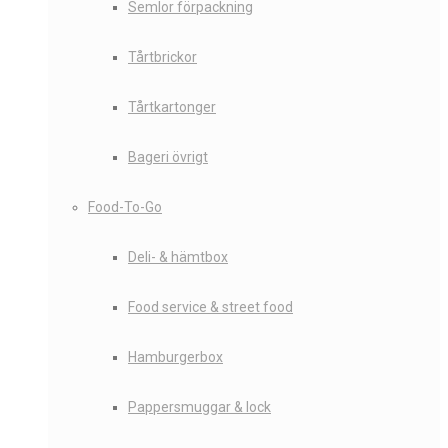
Semlor förpackning
Tårtbrickor
Tårtkartonger
Bageri övrigt
Food-To-Go
Deli- & hämtbox
Food service & street food
Hamburgerbox
Pappersmuggar & lock