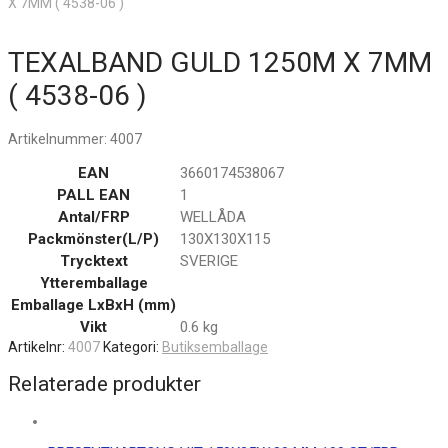
X 7MM ( 4538-06 )
TEXALBAND GULD 1250M X 7MM
( 4538-06 )
Artikelnummer:
4007
EAN
3660174538067
PALL EAN
1
Antal/FRP
WELLÅDA
Packmönster(L/P)
130X130X115
Trycktext
SVERIGE
Ytteremballage
Emballage LxBxH (mm)
Vikt
0.6 kg
Artikelnr:
4007
Kategori:
Butiksemballage
Relaterade produkter