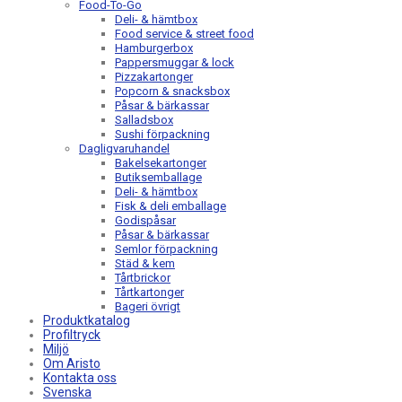
Food-To-Go
Deli- & hämtbox
Food service & street food
Hamburgerbox
Pappersmuggar & lock
Pizzakartonger
Popcorn & snacksbox
Påsar & bärkassar
Salladsbox
Sushi förpackning
Dagligvaruhandel
Bakelsekartonger
Butiksemballage
Deli- & hämtbox
Fisk & deli emballage
Godispåsar
Påsar & bärkassar
Semlor förpackning
Städ & kem
Tårtbrickor
Tårtkartonger
Bageri övrigt
Produktkatalog
Profiltryck
Miljö
Om Aristo
Kontakta oss
Svenska