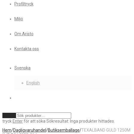
Profiltryck
Miljö
Om Aristo
Kontakta oss
Svenska
English
Rensa
tryck
Enter
för att söka
Sökresultat:
Inga produkter hittades.
Hem
/
Dagligvaruhandel
/
Butiksemballage
/
TEXALBAND GULD 1250M