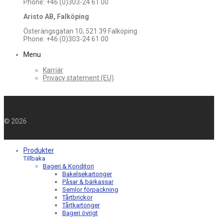
Phone: +46 (0)303-24 61 00
Aristo AB, Falköping
Österängsgatan 10, 521 39 Falköping
Phone: +46 (0)303-24 61 00
Menu
Karriär
Privacy statement (EU)
©
2026
Produkter
Tillbaka
Bageri & Konditori
Bakelsekartonger
Påsar & bärkassar
Semlor förpackning
Tårtbrickor
Tårtkartonger
Bageri övrigt