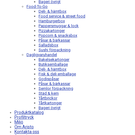
Bageri övrigt
Food-To-Go
Deli- & hämtbox
Food service & street food
Hamburgerbox
Pappersmuggar & lock
Pizzakartonger
Popcorn & snacksbox
Påsar & bärkassar
Salladsbox
Sushi förpackning
Dagligvaruhandel
Bakelsekartonger
Butiksemballage
Deli- & hämtbox
Fisk & deli emballage
Godispåsar
Påsar & bärkassar
Semlor förpackning
Städ & kem
Tårtbrickor
Tårtkartonger
Bageri övrigt
Produktkatalog
Profiltryck
Miljö
Om Aristo
Kontakta oss