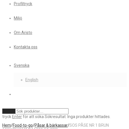
Profiltryck
Miljö
Om Aristo
Kontakta oss
Svenska
English
Rensa
tryck
Enter
för att söka
Sökresultat:
Inga produkter hittades.
Hem
/
Food-to-go
/
Påsar & bärkassar
/
SOS PÅSE NR 1 BRUN