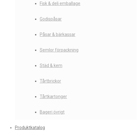
Fisk & deli emballage
Godispåsar
Påsar & bärkassar
Semlor förpackning
Städ & kem
Tårtbrickor
Tårtkartonger
Bageri övrigt
Produktkatalog