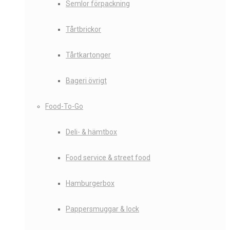
Semlor förpackning
Tårtbrickor
Tårtkartonger
Bageri övrigt
Food-To-Go
Deli- & hämtbox
Food service & street food
Hamburgerbox
Pappersmuggar & lock