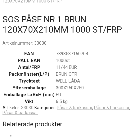
120X70X210MM 1000 ST/FRP
SOS PÅSE NR 1 BRUN
120X70X210MM 1000 ST/FRP
Artikelnummer:
33030
EAN
7393587160704
PALL EAN
1000st
Antal/FRP
11/44 EUR
Packmönster(L/P)
BRUN OTR
Trycktext
WELL LÅDA
Ytteremballage
300X250X250
Emballage LxBxH (mm)
EU
Vikt
6.5 kg
Artikelnr:
33030
Kategorier:
Påsar & bärkassar
,
Påsar & bärkassar
,
Påsar & bärkassar
Relaterade produkter