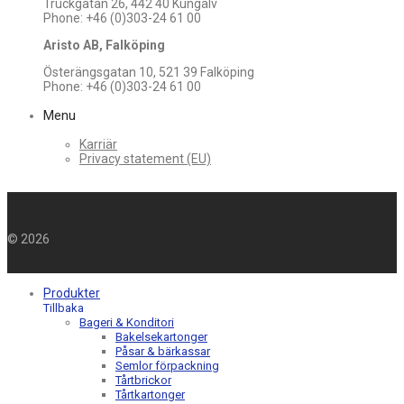
Truckgatan 26, 442 40 Kungälv
Phone: +46 (0)303-24 61 00
Aristo AB, Falköping
Österängsgatan 10, 521 39 Falköping
Phone: +46 (0)303-24 61 00
Menu
Karriär
Privacy statement (EU)
©
2026
Produkter
Tillbaka
Bageri & Konditori
Bakelsekartonger
Påsar & bärkassar
Semlor förpackning
Tårtbrickor
Tårtkartonger