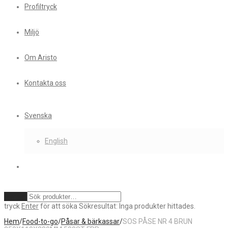
Profiltryck
Miljö
Om Aristo
Kontakta oss
Svenska
English
Rensa
tryck
Enter
för att söka
Sökresultat:
Inga produkter hittades.
Hem
/
Food-to-go
/
Påsar & bärkassar
/
SOS PÅSE NR 4 BRUN