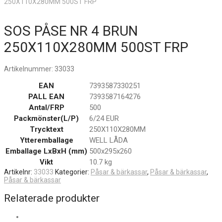
250X110X280MM 500ST FRP
SOS PÅSE NR 4 BRUN
250X110X280MM 500ST FRP
Artikelnummer:
33033
EAN
7393587330251
PALL EAN
7393587164276
Antal/FRP
500
Packmönster(L/P)
6/24 EUR
Trycktext
250X110X280MM
Ytteremballage
WELL LÅDA
Emballage LxBxH (mm)
500x295x260
Vikt
10.7 kg
Artikelnr:
33033
Kategorier:
Påsar & bärkassar
,
Påsar & bärkassar
,
Påsar & bärkassar
Relaterade produkter