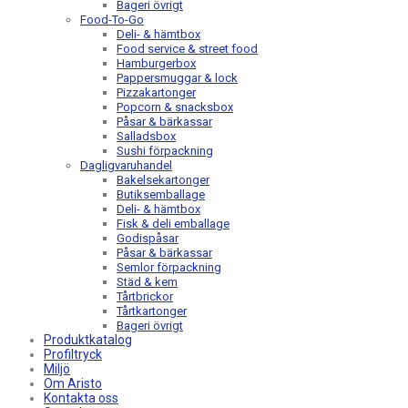
Bageri övrigt
Food-To-Go
Deli- & hämtbox
Food service & street food
Hamburgerbox
Pappersmuggar & lock
Pizzakartonger
Popcorn & snacksbox
Påsar & bärkassar
Salladsbox
Sushi förpackning
Dagligvaruhandel
Bakelsekartonger
Butiksemballage
Deli- & hämtbox
Fisk & deli emballage
Godispåsar
Påsar & bärkassar
Semlor förpackning
Städ & kem
Tårtbrickor
Tårtkartonger
Bageri övrigt
Produktkatalog
Profiltryck
Miljö
Om Aristo
Kontakta oss