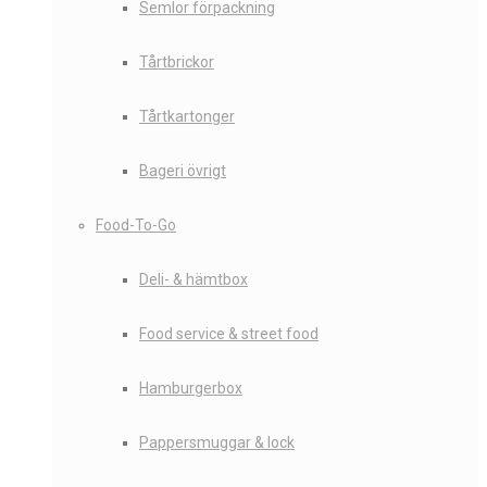
Semlor förpackning
Tårtbrickor
Tårtkartonger
Bageri övrigt
Food-To-Go
Deli- & hämtbox
Food service & street food
Hamburgerbox
Pappersmuggar & lock