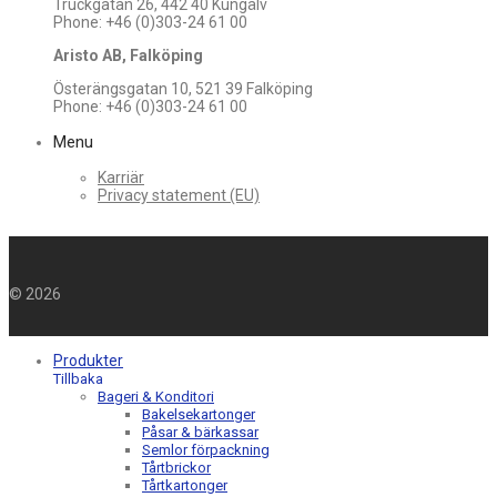
Truckgatan 26, 442 40 Kungälv
Phone: +46 (0)303-24 61 00
Aristo AB, Falköping
Österängsgatan 10, 521 39 Falköping
Phone: +46 (0)303-24 61 00
Menu
Karriär
Privacy statement (EU)
©
2026
Produkter
Tillbaka
Bageri & Konditori
Bakelsekartonger
Påsar & bärkassar
Semlor förpackning
Tårtbrickor
Tårtkartonger