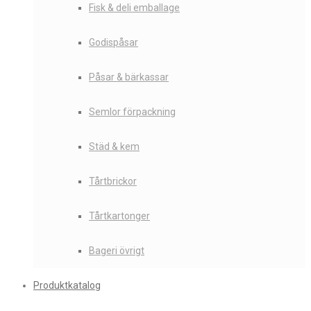
Fisk & deli emballage
Godispåsar
Påsar & bärkassar
Semlor förpackning
Städ & kem
Tårtbrickor
Tårtkartonger
Bageri övrigt
Produktkatalog