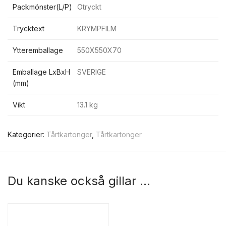
Packmönster(L/P)
Otryckt
Trycktext
KRYMPFILM
Ytteremballage
550X550X70
Emballage LxBxH
SVERIGE
(mm)
Vikt
13.1 kg
Kategorier:
Tårtkartonger
,
Tårtkartonger
Du kanske också gillar …