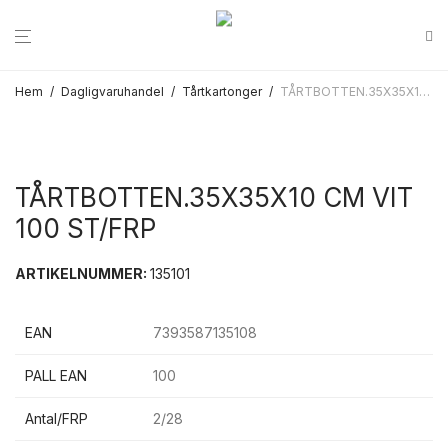
Hem
/
Dagligvaruhandel
/
Tårtkartonger
/
TÅRTBOTTEN.35X35X10 CM VIT 100 ST/FRP
TÅRTBOTTEN.35X35X10 CM VIT
100 ST/FRP
ARTIKELNUMMER:
135101
EAN
7393587135108
PALL EAN
100
Antal/FRP
2/28