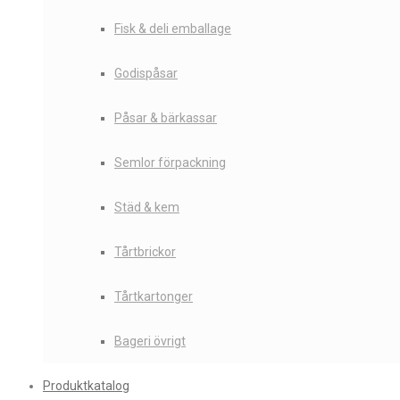
Fisk & deli emballage
Godispåsar
Påsar & bärkassar
Semlor förpackning
Städ & kem
Tårtbrickor
Tårtkartonger
Bageri övrigt
Produktkatalog