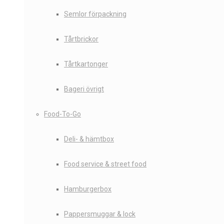
Semlor förpackning
Tårtbrickor
Tårtkartonger
Bageri övrigt
Food-To-Go
Deli- & hämtbox
Food service & street food
Hamburgerbox
Pappersmuggar & lock