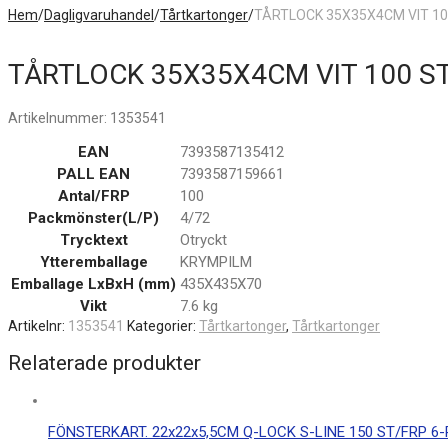
Hem
/
Dagligvaruhandel
/
Tårtkartonger
/
TÅRTLOCK 35X35X4CM VIT 10
TÅRTLOCK 35X35X4CM VIT 100 S
Artikelnummer:
1353541
EAN
7393587135412
PALL EAN
7393587159661
Antal/FRP
100
Packmönster(L/P)
4/72
Trycktext
Otryckt
Ytteremballage
KRYMPILM
Emballage LxBxH (mm)
435X435X70
Vikt
7.6 kg
Artikelnr:
1353541
Kategorier:
Tårtkartonger
,
Tårtkartonger
Relaterade produkter
FÖNSTERKART. 22x22x5,5CM Q-LOCK S-LINE 150 ST/FRP 6-