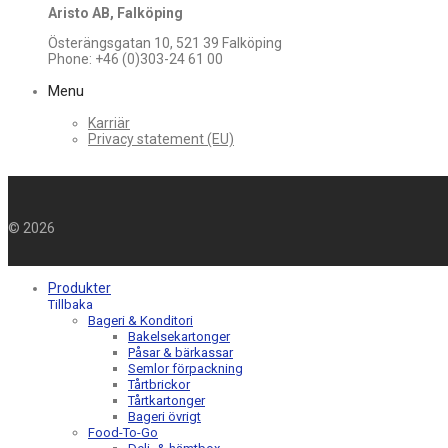
Aristo AB, Falköping
Österängsgatan 10, 521 39 Falköping
Phone: +46 (0)303-24 61 00
Menu
Karriär
Privacy statement (EU)
©
2026
Produkter
Tillbaka
Bageri & Konditori
Bakelsekartonger
Påsar & bärkassar
Semlor förpackning
Tårtbrickor
Tårtkartonger
Bageri övrigt
Food-To-Go