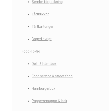
Semlor förpackning
Tårtbrickor
Tårtkartonger
Bageri övrigt
Food-To-Go
Deli- & hämtbox
Food service & street food
Hamburgerbox
Pappersmuggar & lock