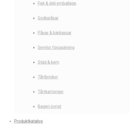
Fisk & deli emballage
Godispåsar
Påsar & bärkassar
Semlor förpackning
Städ & kem
Tårtbrickor
Tårtkartonger
Bageri övrigt
Produktkatalog