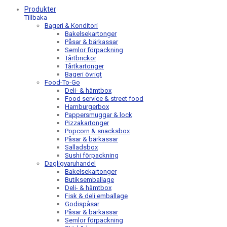
Produkter
Tillbaka
Bageri & Konditori
Bakelsekartonger
Påsar & bärkassar
Semlor förpackning
Tårtbrickor
Tårtkartonger
Bageri övrigt
Food-To-Go
Deli- & hämtbox
Food service & street food
Hamburgerbox
Pappersmuggar & lock
Pizzakartonger
Popcorn & snacksbox
Påsar & bärkassar
Salladsbox
Sushi förpackning
Dagligvaruhandel
Bakelsekartonger
Butiksemballage
Deli- & hämtbox
Fisk & deli emballage
Godispåsar
Påsar & bärkassar
Semlor förpackning