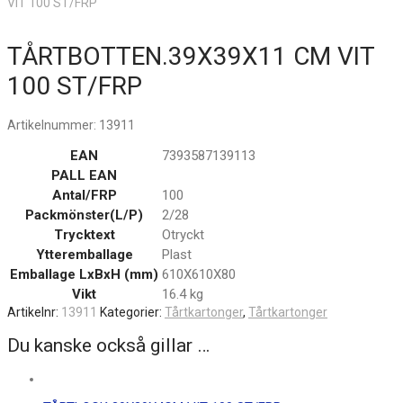
VIT 100 ST/FRP
TÅRTBOTTEN.39X39X11 CM VIT
100 ST/FRP
Artikelnummer:
13911
EAN
7393587139113
PALL EAN
Antal/FRP
100
Packmönster(L/P)
2/28
Trycktext
Otryckt
Ytteremballage
Plast
Emballage LxBxH (mm)
610X610X80
Vikt
16.4 kg
Artikelnr:
13911
Kategorier:
Tårtkartonger
,
Tårtkartonger
Du kanske också gillar …