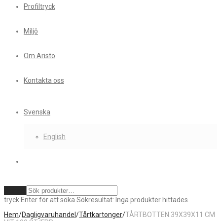
Profiltryck
Miljö
Om Aristo
Kontakta oss
Svenska
English
Rensa
tryck
Enter
för att söka
Sökresultat:
Inga produkter hittades.
Hem
/
Dagligvaruhandel
/
Tårtkartonger
/
TÅRTBOTTEN.39X39X11 CM