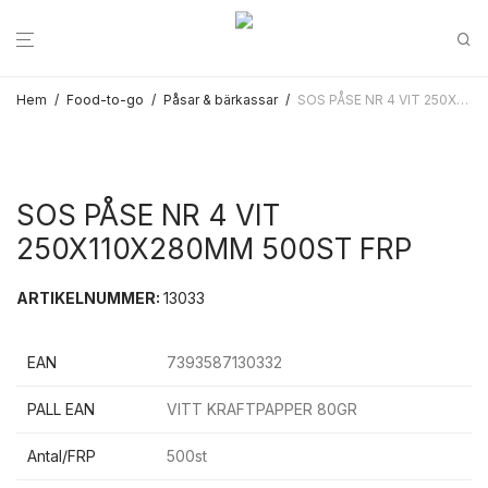
Hem
/
Food-to-go
/
Påsar & bärkassar
/
SOS PÅSE NR 4 VIT 250X110X280MM 500ST FRP
SOS PÅSE NR 4 VIT
250X110X280MM 500ST FRP
ARTIKELNUMMER:
13033
EAN
7393587130332
PALL EAN
VITT KRAFTPAPPER 80GR
Antal/FRP
500st