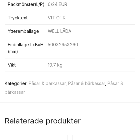
Packmönster(L/P)
6/24 EUR
Trycktext
VIT OTR
Ytteremballage
WELL LÅDA
Emballage LxBxH
500X295X260
(mm)
Vikt
10.7 kg
Kategorier:
Påsar & bärkassar
,
Påsar & bärkassar
,
Påsar &
bärkassar
Relaterade produkter