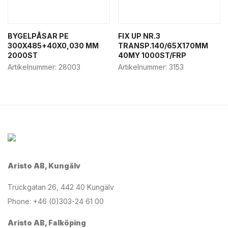
BYGELPÅSAR PE
FIX UP NR.3
300X485+40X0,030 MM
TRANSP.140/65X170MM
2000ST
40MY 1000ST/FRP
Artikelnummer:
28003
Artikelnummer:
3153
Aristo AB, Kungälv
Truckgatan 26, 442 40 Kungälv
Phone: +46 (0)303-24 61 00
Aristo AB, Falköping