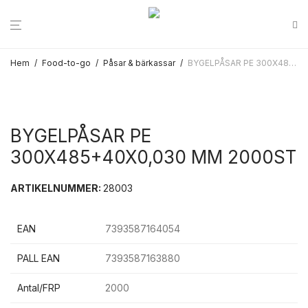
Hem
/
Food-to-go
/
Påsar & bärkassar
/
BYGELPÅSAR PE 300X485+40X0,030 MM 2000ST
BYGELPÅSAR PE
300X485+40X0,030 MM 2000ST
ARTIKELNUMMER:
28003
EAN
7393587164054
PALL EAN
7393587163880
Antal/FRP
2000