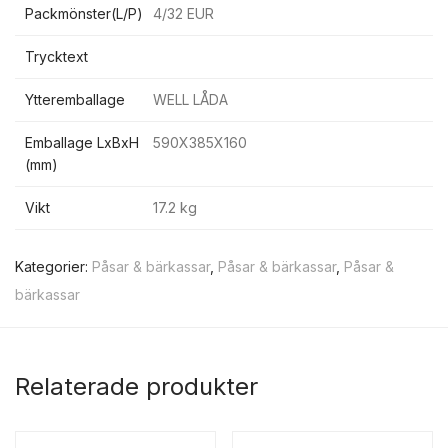
Packmönster(L/P)
4/32 EUR
Trycktext
Ytteremballage
WELL LÅDA
Emballage LxBxH
590X385X160
(mm)
Vikt
17.2 kg
Kategorier:
Påsar & bärkassar
,
Påsar & bärkassar
,
Påsar &
bärkassar
Relaterade produkter