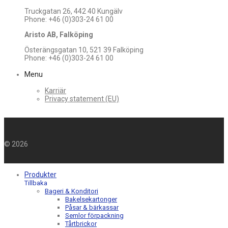
Truckgatan 26, 442 40 Kungälv
Phone: +46 (0)303-24 61 00
Aristo AB, Falköping
Österängsgatan 10, 521 39 Falköping
Phone: +46 (0)303-24 61 00
Menu
Karriär
Privacy statement (EU)
©
2026
Produkter
Tillbaka
Bageri & Konditori
Bakelsekartonger
Påsar & bärkassar
Semlor förpackning
Tårtbrickor