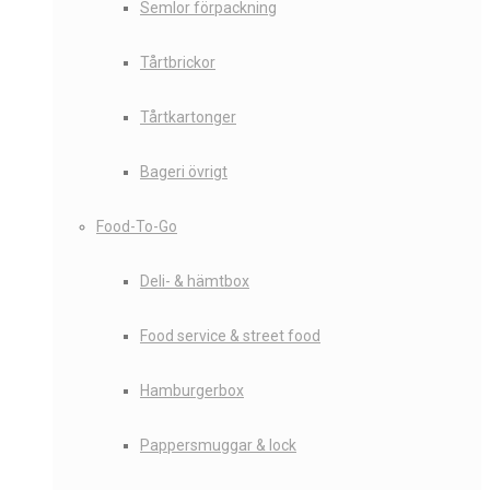
Semlor förpackning
Tårtbrickor
Tårtkartonger
Bageri övrigt
Food-To-Go
Deli- & hämtbox
Food service & street food
Hamburgerbox
Pappersmuggar & lock