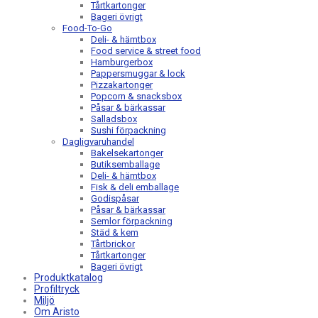
Tårtkartonger
Bageri övrigt
Food-To-Go
Deli- & hämtbox
Food service & street food
Hamburgerbox
Pappersmuggar & lock
Pizzakartonger
Popcorn & snacksbox
Påsar & bärkassar
Salladsbox
Sushi förpackning
Dagligvaruhandel
Bakelsekartonger
Butiksemballage
Deli- & hämtbox
Fisk & deli emballage
Godispåsar
Påsar & bärkassar
Semlor förpackning
Städ & kem
Tårtbrickor
Tårtkartonger
Bageri övrigt
Produktkatalog
Profiltryck
Miljö
Om Aristo