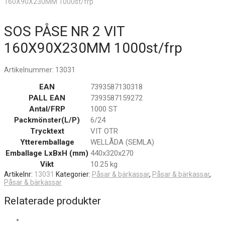
160X90X230MM 1000st/frp
SOS PÅSE NR 2 VIT
160X90X230MM 1000st/frp
Artikelnummer:
13031
EAN
7393587130318
PALL EAN
7393587159272
Antal/FRP
1000 ST
Packmönster(L/P)
6/24
Trycktext
VIT OTR
Ytteremballage
WELLÅDA (SEMLA)
Emballage LxBxH (mm)
440x320x270
Vikt
10.25 kg
Artikelnr:
13031
Kategorier:
Påsar & bärkassar
,
Påsar & bärkassar
,
Påsar & bärkassar
Relaterade produkter