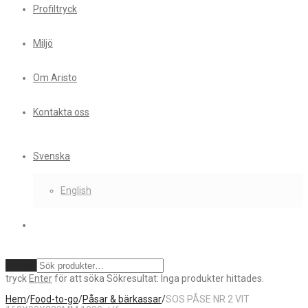
Profiltryck
Miljö
Om Aristo
Kontakta oss
Svenska
English
Rensa
tryck
Enter
för att söka
Sökresultat:
Inga produkter hittades.
Hem
/
Food-to-go
/
Påsar & bärkassar
/
SOS PÅSE NR 2 VIT