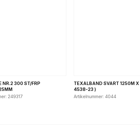
 NR.2 300 ST/FRP
TEXALBAND SVART 1250M X 
/25MM
4538-23 )
mer:
249317
Artikelnummer:
4044