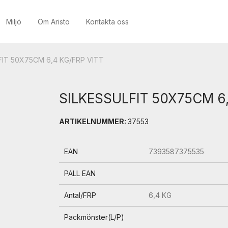
Miljö
Om Aristo
Kontakta oss
FIT 50X75CM 6,4 KG/FRP VITT
SILKESSULFIT 50X75CM 6,
ARTIKELNUMMER:
37553
EAN
7393587375535
PALL EAN
Antal/FRP
6,4 KG
Packmönster(L/P)