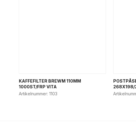
KAFFEFILTER BREWM 110MM
POSTPÅSE
1000ST/FRP VITA
268X198
Artikelnummer:
1103
Artikelnum