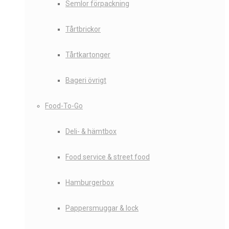
Semlor förpackning
Tårtbrickor
Tårtkartonger
Bageri övrigt
Food-To-Go
Deli- & hämtbox
Food service & street food
Hamburgerbox
Pappersmuggar & lock