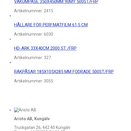
VAKUMPÅSE 350X450MM 90MY 500ST/FRP
Artikelnummer:
2415
HÅLLARE FÖR PERF.MATFILM 61,5 CM
Artikelnummer:
6030
HD-ARK 33X40CM 2000 ST /FRP
Artikelnummer:
327
RÄKPÅSAR 185X105X285 MM FODRADE 500ST/FRP
Artikelnummer:
3055
Aristo AB, Kungälv
Truckgatan 26, 442 40 Kungälv