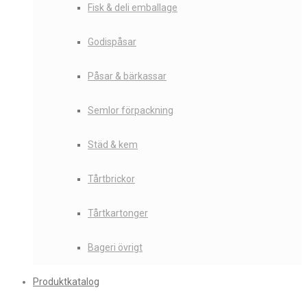
Fisk & deli emballage
Godispåsar
Påsar & bärkassar
Semlor förpackning
Städ & kem
Tårtbrickor
Tårtkartonger
Bageri övrigt
Produktkatalog