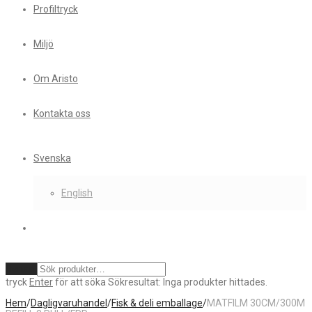
Profiltryck
Miljö
Om Aristo
Kontakta oss
Svenska
English
Rensa
tryck
Enter
för att söka
Sökresultat:
Inga produkter hittades.
Hem
/
Dagligvaruhandel
/
Fisk & deli emballage
/
MATFILM 30CM/300M