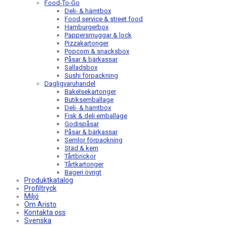
Food-To-Go
Deli- & hämtbox
Food service & street food
Hamburgerbox
Pappersmuggar & lock
Pizzakartonger
Popcorn & snacksbox
Påsar & bärkassar
Salladsbox
Sushi förpackning
Dagligvaruhandel
Bakelsekartonger
Butiksemballage
Deli- & hämtbox
Fisk & deli emballage
Godispåsar
Påsar & bärkassar
Semlor förpackning
Städ & kem
Tårtbrickor
Tårtkartonger
Bageri övrigt
Produktkatalog
Profiltryck
Miljö
Om Aristo
Kontakta oss
Svenska