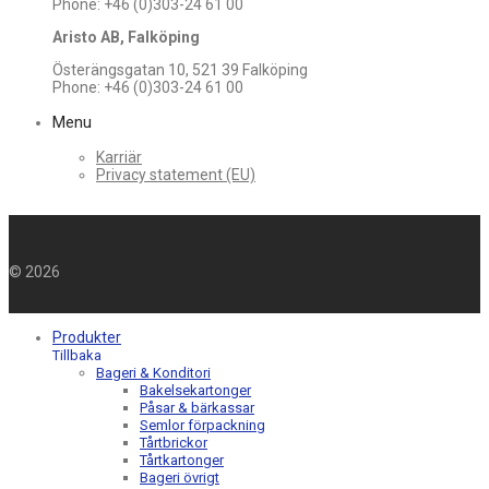
Phone: +46 (0)303-24 61 00
Aristo AB, Falköping
Österängsgatan 10, 521 39 Falköping
Phone: +46 (0)303-24 61 00
Menu
Karriär
Privacy statement (EU)
©
2026
Produkter
Tillbaka
Bageri & Konditori
Bakelsekartonger
Påsar & bärkassar
Semlor förpackning
Tårtbrickor
Tårtkartonger
Bageri övrigt