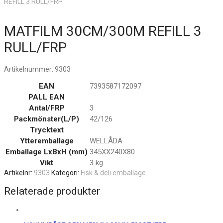
REFILL 3 RULL/FRP
MATFILM 30CM/300M REFILL 3
RULL/FRP
Artikelnummer:
9303
EAN
7393587172097
PALL EAN
Antal/FRP
3
Packmönster(L/P)
42/126
Trycktext
Ytteremballage
WELLÅDA
Emballage LxBxH (mm)
345XX240X80
Vikt
3 kg
Artikelnr:
9303
Kategori:
Fisk & deli emballage
Relaterade produkter