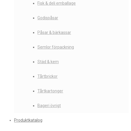
Fisk & deli emballage
Godispåsar
Påsar & bärkassar
Semlor förpackning
Städ & kem
Tårtbrickor
Tårtkartonger
Bageri övrigt
Produktkatalog