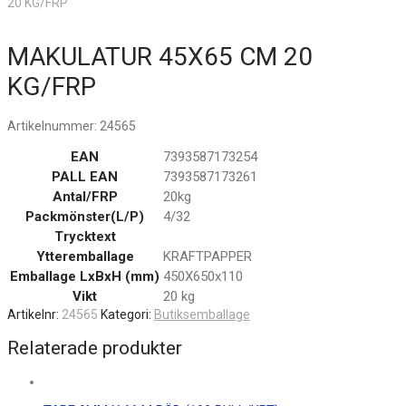
20 KG/FRP
MAKULATUR 45X65 CM 20
KG/FRP
Artikelnummer:
24565
EAN
7393587173254
PALL EAN
7393587173261
Antal/FRP
20kg
Packmönster(L/P)
4/32
Trycktext
Ytteremballage
KRAFTPAPPER
Emballage LxBxH (mm)
450X650x110
Vikt
20 kg
Artikelnr:
24565
Kategori:
Butiksemballage
Relaterade produkter