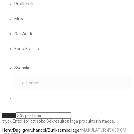
Profiltryck
Miljö
Om Aristo
Kontakta oss
Svenska
English
Rensa
tryck
Enter
för att söka
Sökresultat:
Inga produkter hittades.
Hem
/
Dagligvaruhandel
/
Butiksemballage
/
MAKULATUR 45X65 CM