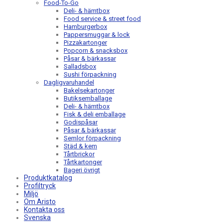
Food-To-Go
Deli- & hämtbox
Food service & street food
Hamburgerbox
Pappersmuggar & lock
Pizzakartonger
Popcorn & snacksbox
Påsar & bärkassar
Salladsbox
Sushi förpackning
Dagligvaruhandel
Bakelsekartonger
Butiksemballage
Deli- & hämtbox
Fisk & deli emballage
Godispåsar
Påsar & bärkassar
Semlor förpackning
Städ & kem
Tårtbrickor
Tårtkartonger
Bageri övrigt
Produktkatalog
Profiltryck
Miljö
Om Aristo
Kontakta oss
Svenska