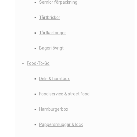
Semlor förpackning
Tårtbrickor
Tårtkartonger
Bageri övrigt
Food-To-Go
Deli- & hämtbox
Food service & street food
Hamburgerbox
Pappersmuggar & lock