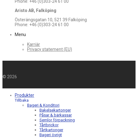
Phone: +46 (0)303-24 61 00
Aristo AB, Falköping
Österängsgatan 10, 521 39 Falköping
Phone: +46 (0)303-24 61 00
Menu
Karriär
Privacy statement (EU)
©
2026
Produkter
Tillbaka
Bageri & Konditori
Bakelsekartonger
Påsar & bärkassar
Semlor förpackning
Tårtbrickor
Tårtkartonger
Bageri övrigt