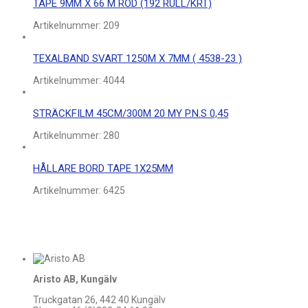
TAPE 9MM X 66 M RÖD (192 RULL/KRT)
Artikelnummer:
209
TEXALBAND SVART 1250M X 7MM ( 4538-23 )
Artikelnummer:
4044
STRÄCKFILM 45CM/300M 20 MY P.N.S 0,45
Artikelnummer:
280
HÅLLARE BORD TAPE 1X25MM
Artikelnummer:
6425
Aristo AB, Kungälv
Truckgatan 26, 442 40 Kungälv